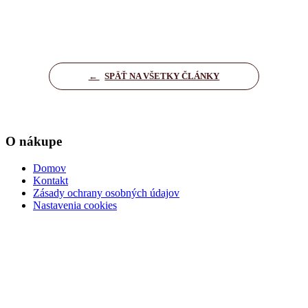
←
SPÄŤ NA VŠETKY ČLÁNKY
O nákupe
Domov
Kontakt
Zásady ochrany osobných údajov
Nastavenia cookies
Dôležité informácie
Kúpna zmluva
Ochrana osobných údajov
Podmienky pre dopravu