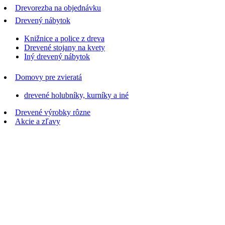
Drevorezba na objednávku
Drevený nábytok
Knižnice a police z dreva
Drevené stojany na kvety
Iný drevený nábytok
Domovy pre zvieratá
drevené holubníky, kurníky a iné
Drevené výrobky rôzne
Akcie a zľavy