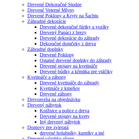
Drevené Dekoračné Studne
Drevené Veterné Mlyny
Drevené Poklopy a Kryty na Šachtu
Záhradné dekorácie
Drevené dekoračné fúriky a vozíky
Drevený Panáci z brezy
Drevené dekorácie do záhrady
Dekoračné domčeky z dreva
Záhradné doplnky
Drevené Poklopy
Ostatné drevené doplnky do záhrady
Drevené stojany na kvetináče
Drevené búdky a kŕmitka pre vtáčiky
Kvetináče a záhony
Drevené kvetináče do záhrady
Kvetináče z kmeňov
Drevené záhony
Drevorezba na objednávku
Drevený nábytok
Knižnice a police z dreva
Drevené stojany na kvety
Iný drevený nábytok
Domovy pre zvieratá
drevené holubníky, kurníky a iné
Drevené výrobky rôzne