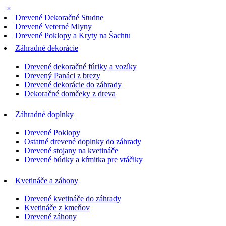
×
Drevené Dekoračné Studne
Drevené Veterné Mlyny
Drevené Poklopy a Kryty na Šachtu
Záhradné dekorácie
Drevené dekoračné fúriky a vozíky
Drevený Panáci z brezy
Drevené dekorácie do záhrady
Dekoračné domčeky z dreva
Záhradné doplnky
Drevené Poklopy
Ostatné drevené doplnky do záhrady
Drevené stojany na kvetináče
Drevené búdky a kŕmitka pre vtáčiky
Kvetináče a záhony
Drevené kvetináče do záhrady
Kvetináče z kmeňov
Drevené záhony