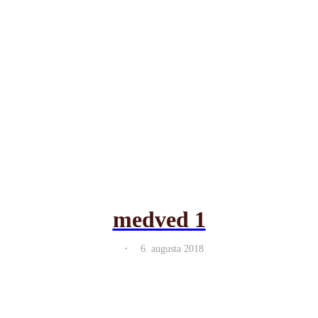
medved 1
.
6. augusta 2018