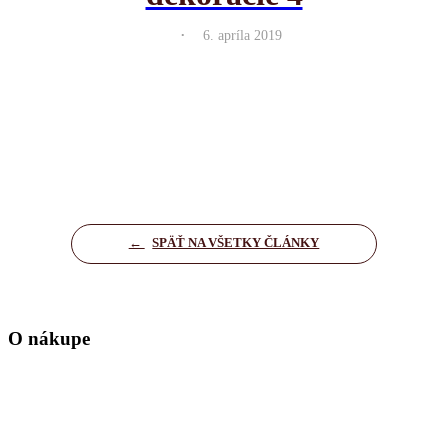
.
6. apríla 2019
←
SPÄŤ NA VŠETKY ČLÁNKY
O nákupe
Domov
Kontakt
Zásady ochrany osobných údajov
Nastavenia cookies