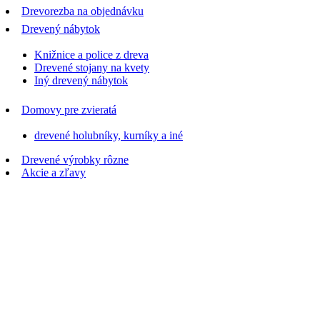
Drevorezba na objednávku
Drevený nábytok
Knižnice a police z dreva
Drevené stojany na kvety
Iný drevený nábytok
Domovy pre zvieratá
drevené holubníky, kurníky a iné
Drevené výrobky rôzne
Akcie a zľavy