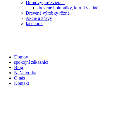
Domovy pre zvieratá
drevené holubníky, kurníky a iné
Drevené výrobky rôzne
Akcie a zľavy
facebook
Domov
spokojní zákazníci
Blog
Naša tvorba
O nás
Kontakt