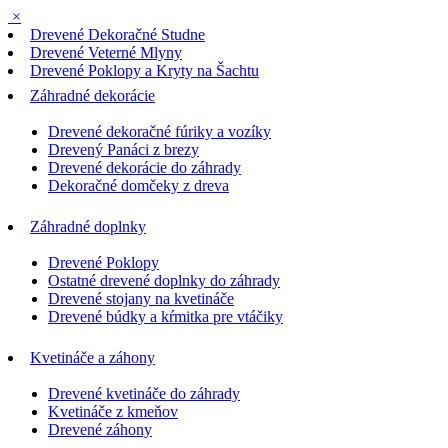
×
Drevené Dekoračné Studne
Drevené Veterné Mlyny
Drevené Poklopy a Kryty na Šachtu
Záhradné dekorácie
Drevené dekoračné fúriky a vozíky
Drevený Panáci z brezy
Drevené dekorácie do záhrady
Dekoračné domčeky z dreva
Záhradné doplnky
Drevené Poklopy
Ostatné drevené doplnky do záhrady
Drevené stojany na kvetináče
Drevené búdky a kŕmitka pre vtáčiky
Kvetináče a záhony
Drevené kvetináče do záhrady
Kvetináče z kmeňov
Drevené záhony