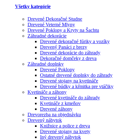
Všetky kategórie
Drevené Dekoračné Studne
Drevené Veterné Mlyny
Drevené Poklopy a Kryty na Šachtu
Záhradné dekorácie
Drevené dekoračné fúriky a vozíky
Drevený Panáci z brezy
Drevené dekorácie do záhrady
Dekoračné domčeky z dreva
Záhradné doplnky
Drevené Poklopy
Ostatné drevené doplnky do záhrady
Drevené stojany na kvetináče
Drevené búdky a kŕmitka pre vtáčiky
Kvetináče a záhony
Drevené kvetináče do záhrady
Kvetináče z kmeňov
Drevené záhony
Drevorezba na objednávku
Drevený nábytok
Knižnice a police z dreva
Drevené stojany na kvety
Iný drevený nábytok