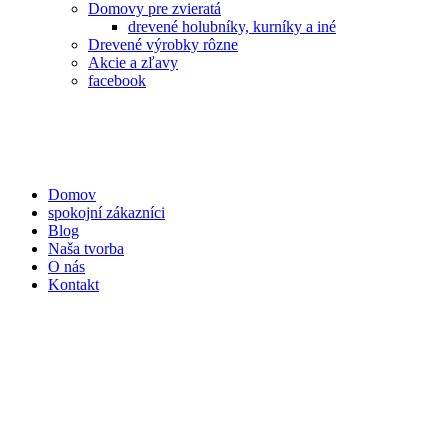
Domovy pre zvieratá
drevené holubníky, kurníky a iné
Drevené výrobky rôzne
Akcie a zľavy
facebook
Domov
spokojní zákazníci
Blog
Naša tvorba
O nás
Kontakt