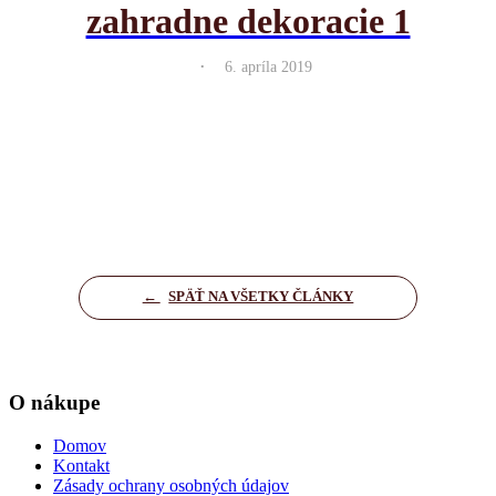
zahradne dekoracie 1
.
6. apríla 2019
←
SPÄŤ NA VŠETKY ČLÁNKY
O nákupe
Domov
Kontakt
Zásady ochrany osobných údajov