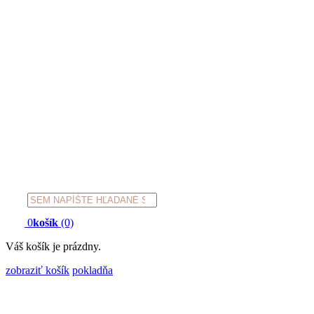
Products
search
0
košík
(0)
Váš košík je prázdny.
zobraziť košík
pokladňa