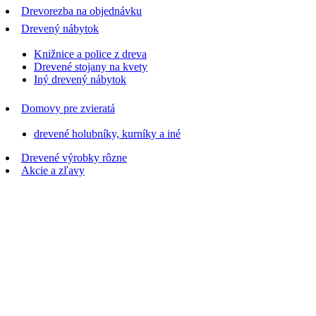
Drevorezba na objednávku
Drevený nábytok
Knižnice a police z dreva
Drevené stojany na kvety
Iný drevený nábytok
Domovy pre zvieratá
drevené holubníky, kurníky a iné
Drevené výrobky rôzne
Akcie a zľavy