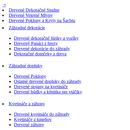
×
Drevené Dekoračné Studne
Drevené Veterné Mlyny
Drevené Poklopy a Kryty na Šachtu
Záhradné dekorácie
Drevené dekoračné fúriky a vozíky
Drevený Panáci z brezy
Drevené dekorácie do záhrady
Dekoračné domčeky z dreva
Záhradné doplnky
Drevené Poklopy
Ostatné drevené doplnky do záhrady
Drevené stojany na kvetináče
Drevené búdky a kŕmitka pre vtáčiky
Kvetináče a záhony
Drevené kvetináče do záhrady
Kvetináče z kmeňov
Drevené záhony