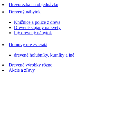
Drevorezba na objednávku
Drevený nábytok
Knižnice a police z dreva
Drevené stojany na kvety
Iný drevený nábytok
Domovy pre zvieratá
drevené holubníky, kurníky a iné
Drevené výrobky rôzne
Akcie a zľavy