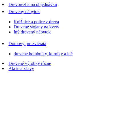
Drevorezba na objednávku
Drevený nábytok
Knižnice a police z dreva
Drevené stojany na kvety
Iný drevený nábytok
Domovy pre zvieratá
drevené holubníky, kurníky a iné
Drevené výrobky rôzne
Akcie a zľavy