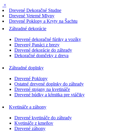
×
Drevené Dekoračné Studne
Drevené Veterné Mlyny
Drevené Poklopy a Kryty na Šachtu
Záhradné dekorácie
Drevené dekoračné fúriky a vozíky
Drevený Panáci z brezy
Drevené dekorácie do záhrady
Dekoračné domčeky z dreva
Záhradné doplnky
Drevené Poklopy
Ostatné drevené doplnky do záhrady
Drevené stojany na kvetináče
Drevené búdky a kŕmitka pre vtáčiky
Kvetináče a záhony
Drevené kvetináče do záhrady
Kvetináče z kmeňov
Drevené záhony