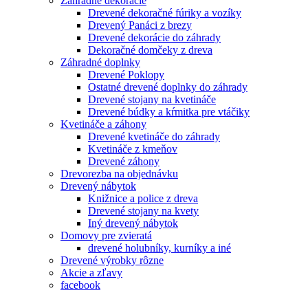
Záhradné dekorácie
Drevené dekoračné fúriky a vozíky
Drevený Panáci z brezy
Drevené dekorácie do záhrady
Dekoračné domčeky z dreva
Záhradné doplnky
Drevené Poklopy
Ostatné drevené doplnky do záhrady
Drevené stojany na kvetináče
Drevené búdky a kŕmitka pre vtáčiky
Kvetináče a záhony
Drevené kvetináče do záhrady
Kvetináče z kmeňov
Drevené záhony
Drevorezba na objednávku
Drevený nábytok
Knižnice a police z dreva
Drevené stojany na kvety
Iný drevený nábytok
Domovy pre zvieratá
drevené holubníky, kurníky a iné
Drevené výrobky rôzne
Akcie a zľavy
facebook