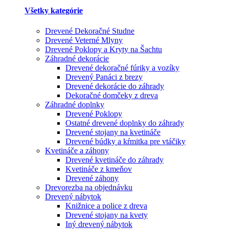
Všetky kategórie
Drevené Dekoračné Studne
Drevené Veterné Mlyny
Drevené Poklopy a Kryty na Šachtu
Záhradné dekorácie
Drevené dekoračné fúriky a vozíky
Drevený Panáci z brezy
Drevené dekorácie do záhrady
Dekoračné domčeky z dreva
Záhradné doplnky
Drevené Poklopy
Ostatné drevené doplnky do záhrady
Drevené stojany na kvetináče
Drevené búdky a kŕmitka pre vtáčiky
Kvetináče a záhony
Drevené kvetináče do záhrady
Kvetináče z kmeňov
Drevené záhony
Drevorezba na objednávku
Drevený nábytok
Knižnice a police z dreva
Drevené stojany na kvety
Iný drevený nábytok