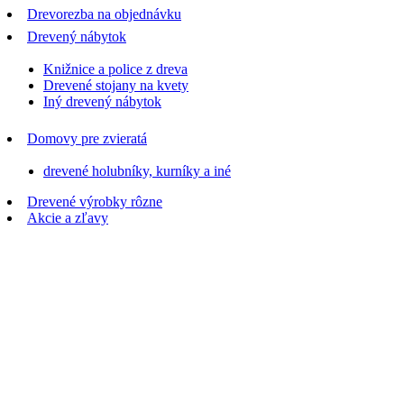
Drevorezba na objednávku
Drevený nábytok
Knižnice a police z dreva
Drevené stojany na kvety
Iný drevený nábytok
Domovy pre zvieratá
drevené holubníky, kurníky a iné
Drevené výrobky rôzne
Akcie a zľavy