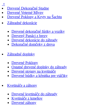
×
Drevené Dekoračné Studne
Drevené Veterné Mlyny
Drevené Poklopy a Kryty na Šachtu
Záhradné dekorácie
Drevené dekoračné fúriky a vozíky
Drevený Panáci z brezy
Drevené dekorácie do záhrady
Dekoračné domčeky z dreva
Záhradné doplnky
Drevené Poklopy
Ostatné drevené doplnky do záhrady
Drevené stojany na kvetináče
Drevené búdky a kŕmitka pre vtáčiky
Kvetináče a záhony
Drevené kvetináče do záhrady
Kvetináče z kmeňov
Drevené záhony