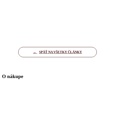
←
SPÄŤ NA VŠETKY ČLÁNKY
O nákupe
Domov
Kontakt
Zásady ochrany osobných údajov
Nastavenia cookies