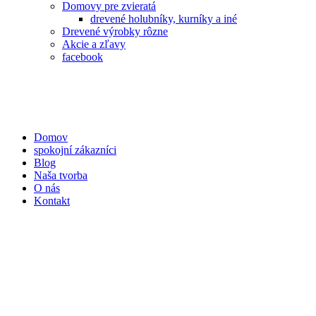
Domovy pre zvieratá
drevené holubníky, kurníky a iné
Drevené výrobky rôzne
Akcie a zľavy
facebook
Domov
spokojní zákazníci
Blog
Naša tvorba
O nás
Kontakt