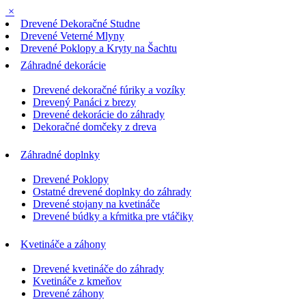
×
Drevené Dekoračné Studne
Drevené Veterné Mlyny
Drevené Poklopy a Kryty na Šachtu
Záhradné dekorácie
Drevené dekoračné fúriky a vozíky
Drevený Panáci z brezy
Drevené dekorácie do záhrady
Dekoračné domčeky z dreva
Záhradné doplnky
Drevené Poklopy
Ostatné drevené doplnky do záhrady
Drevené stojany na kvetináče
Drevené búdky a kŕmitka pre vtáčiky
Kvetináče a záhony
Drevené kvetináče do záhrady
Kvetináče z kmeňov
Drevené záhony