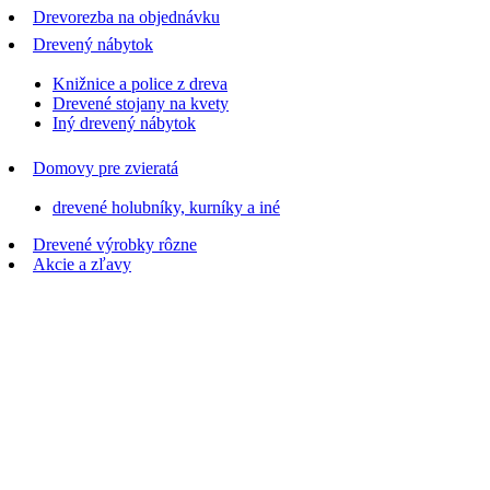
Drevorezba na objednávku
Drevený nábytok
Knižnice a police z dreva
Drevené stojany na kvety
Iný drevený nábytok
Domovy pre zvieratá
drevené holubníky, kurníky a iné
Drevené výrobky rôzne
Akcie a zľavy