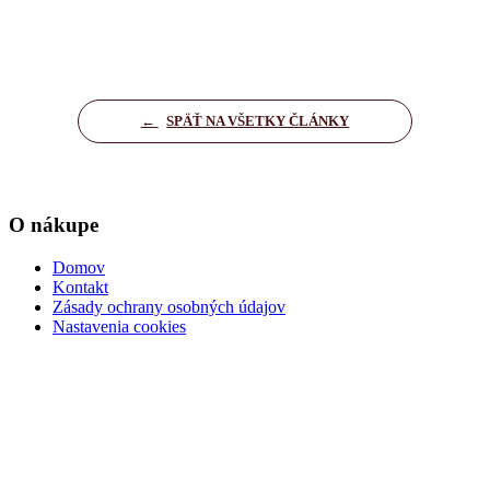
←
SPÄŤ NA VŠETKY ČLÁNKY
O nákupe
Domov
Kontakt
Zásady ochrany osobných údajov
Nastavenia cookies
Dôležité informácie
Kúpna zmluva
Ochrana osobných údajov
Podmienky pre dopravu