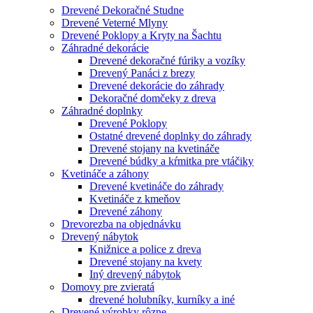
Drevené Dekoračné Studne
Drevené Veterné Mlyny
Drevené Poklopy a Kryty na Šachtu
Záhradné dekorácie
Drevené dekoračné fúriky a vozíky
Drevený Panáci z brezy
Drevené dekorácie do záhrady
Dekoračné domčeky z dreva
Záhradné doplnky
Drevené Poklopy
Ostatné drevené doplnky do záhrady
Drevené stojany na kvetináče
Drevené búdky a kŕmitka pre vtáčiky
Kvetináče a záhony
Drevené kvetináče do záhrady
Kvetináče z kmeňov
Drevené záhony
Drevorezba na objednávku
Drevený nábytok
Knižnice a police z dreva
Drevené stojany na kvety
Iný drevený nábytok
Domovy pre zvieratá
drevené holubníky, kurníky a iné
Drevené výrobky rôzne