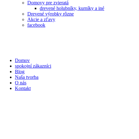
Domovy pre zvieratá
drevené holubníky, kurníky a iné
Drevené výrobky rôzne
Akcie a zľavy
facebook
Domov
spokojní zákazníci
Blog
Naša tvorba
O nás
Kontakt