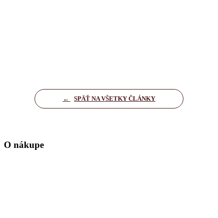
←
SPÄŤ NA VŠETKY ČLÁNKY
O nákupe
Domov
Kontakt
Zásady ochrany osobných údajov
Nastavenia cookies