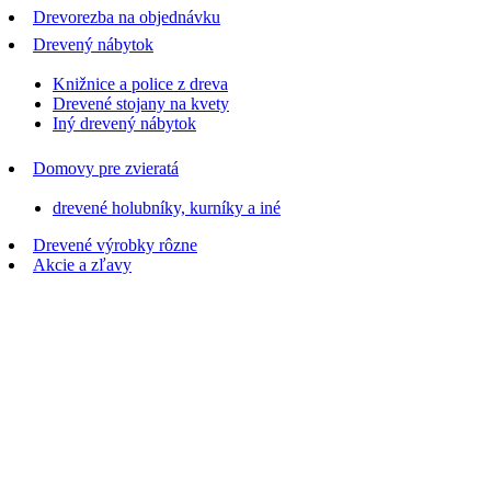
Drevorezba na objednávku
Drevený nábytok
Knižnice a police z dreva
Drevené stojany na kvety
Iný drevený nábytok
Domovy pre zvieratá
drevené holubníky, kurníky a iné
Drevené výrobky rôzne
Akcie a zľavy