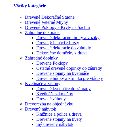
Všetky kategórie
Drevené Dekoračné Studne
Drevené Veterné Mlyny
Drevené Poklopy a Kryty na Šachtu
Záhradné dekorácie
Drevené dekoračné fúriky a vozíky
Drevený Panáci z brezy
Drevené dekorácie do záhrady
Dekoračné domčeky z dreva
Záhradné doplnky
Drevené Poklopy
Ostatné drevené doplnky do záhrady
Drevené stojany na kvetináče
Drevené búdky a kŕmitka pre vtáčiky
Kvetináče a záhony
Drevené kvetináče do záhrady
Kvetináče z kmeňov
Drevené záhony
Drevorezba na objednávku
Drevený nábytok
Knižnice a police z dreva
Drevené stojany na kvety
Iný drevený nábytok