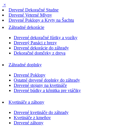
×
Drevené Dekoračné Studne
Drevené Veterné Mlyny
Drevené Poklopy a Kryty na Šachtu
Záhradné dekorácie
Drevené dekoračné fúriky a vozíky
Drevený Panáci z brezy
Drevené dekorácie do záhrady
Dekoračné domčeky z dreva
Záhradné doplnky
Drevené Poklopy
Ostatné drevené doplnky do záhrady
Drevené stojany na kvetináče
Drevené búdky a kŕmitka pre vtáčiky
Kvetináče a záhony
Drevené kvetináče do záhrady
Kvetináče z kmeňov
Drevené záhony