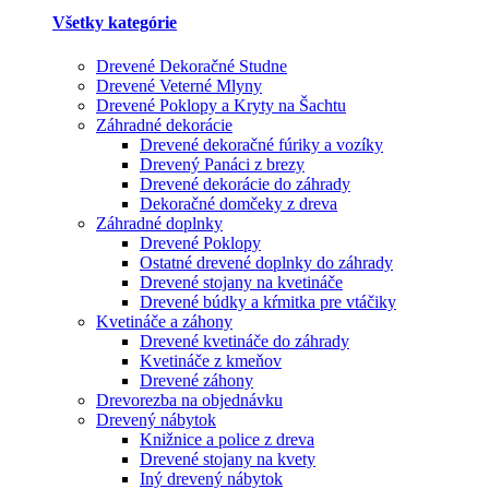
Všetky kategórie
Drevené Dekoračné Studne
Drevené Veterné Mlyny
Drevené Poklopy a Kryty na Šachtu
Záhradné dekorácie
Drevené dekoračné fúriky a vozíky
Drevený Panáci z brezy
Drevené dekorácie do záhrady
Dekoračné domčeky z dreva
Záhradné doplnky
Drevené Poklopy
Ostatné drevené doplnky do záhrady
Drevené stojany na kvetináče
Drevené búdky a kŕmitka pre vtáčiky
Kvetináče a záhony
Drevené kvetináče do záhrady
Kvetináče z kmeňov
Drevené záhony
Drevorezba na objednávku
Drevený nábytok
Knižnice a police z dreva
Drevené stojany na kvety
Iný drevený nábytok