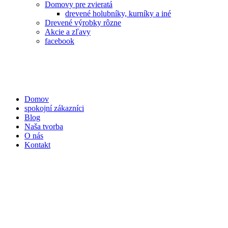
Domovy pre zvieratá
drevené holubníky, kurníky a iné
Drevené výrobky rôzne
Akcie a zľavy
facebook
Domov
spokojní zákazníci
Blog
Naša tvorba
O nás
Kontakt