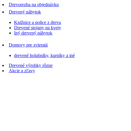
Drevorezba na objednávku
Drevený nábytok
Knižnice a police z dreva
Drevené stojany na kvety
Iný drevený nábytok
Domovy pre zvieratá
drevené holubníky, kurníky a iné
Drevené výrobky rôzne
Akcie a zľavy