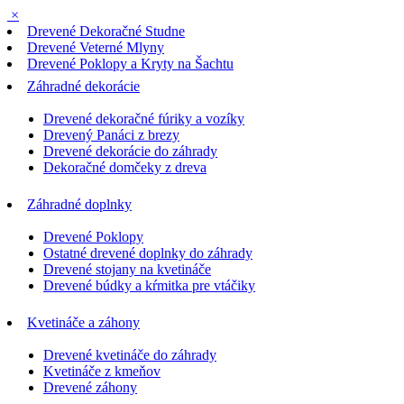
×
Drevené Dekoračné Studne
Drevené Veterné Mlyny
Drevené Poklopy a Kryty na Šachtu
Záhradné dekorácie
Drevené dekoračné fúriky a vozíky
Drevený Panáci z brezy
Drevené dekorácie do záhrady
Dekoračné domčeky z dreva
Záhradné doplnky
Drevené Poklopy
Ostatné drevené doplnky do záhrady
Drevené stojany na kvetináče
Drevené búdky a kŕmitka pre vtáčiky
Kvetináče a záhony
Drevené kvetináče do záhrady
Kvetináče z kmeňov
Drevené záhony