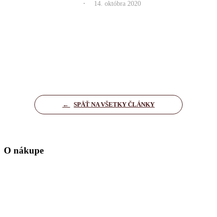
.
14. októbra 2020
←
SPÄŤ NA VŠETKY ČLÁNKY
O nákupe
Domov
Kontakt
Zásady ochrany osobných údajov
Nastavenia cookies