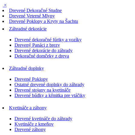
×
Drevené Dekoračné Studne
Drevené Veterné Mlyny
Drevené Poklopy a Kryty na Šachtu
Záhradné dekorácie
Drevené dekoračné fúriky a vozíky
Drevený Panáci z brezy
Drevené dekorácie do záhrady
Dekoračné domčeky z dreva
Záhradné doplnky
Drevené Poklopy
Ostatné drevené doplnky do záhrady
Drevené stojany na kvetináče
Drevené búdky a kŕmitka pre vtáčiky
Kvetináče a záhony
Drevené kvetináče do záhrady
Kvetináče z kmeňov
Drevené záhony