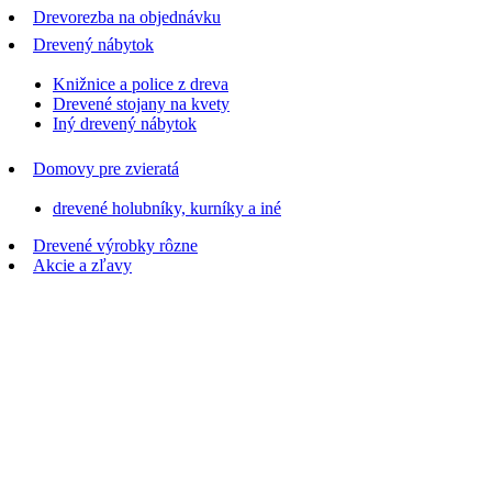
Drevorezba na objednávku
Drevený nábytok
Knižnice a police z dreva
Drevené stojany na kvety
Iný drevený nábytok
Domovy pre zvieratá
drevené holubníky, kurníky a iné
Drevené výrobky rôzne
Akcie a zľavy