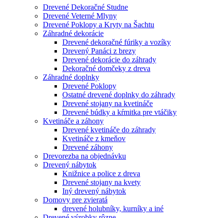
Drevené Dekoračné Studne
Drevené Veterné Mlyny
Drevené Poklopy a Kryty na Šachtu
Záhradné dekorácie
Drevené dekoračné fúriky a vozíky
Drevený Panáci z brezy
Drevené dekorácie do záhrady
Dekoračné domčeky z dreva
Záhradné doplnky
Drevené Poklopy
Ostatné drevené doplnky do záhrady
Drevené stojany na kvetináče
Drevené búdky a kŕmitka pre vtáčiky
Kvetináče a záhony
Drevené kvetináče do záhrady
Kvetináče z kmeňov
Drevené záhony
Drevorezba na objednávku
Drevený nábytok
Knižnice a police z dreva
Drevené stojany na kvety
Iný drevený nábytok
Domovy pre zvieratá
drevené holubníky, kurníky a iné
Drevené výrobky rôzne