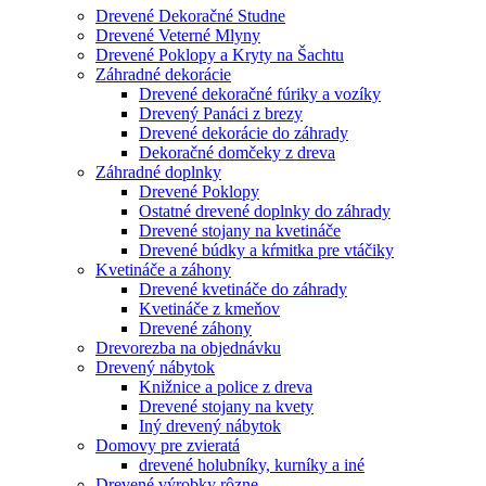
Drevené Dekoračné Studne
Drevené Veterné Mlyny
Drevené Poklopy a Kryty na Šachtu
Záhradné dekorácie
Drevené dekoračné fúriky a vozíky
Drevený Panáci z brezy
Drevené dekorácie do záhrady
Dekoračné domčeky z dreva
Záhradné doplnky
Drevené Poklopy
Ostatné drevené doplnky do záhrady
Drevené stojany na kvetináče
Drevené búdky a kŕmitka pre vtáčiky
Kvetináče a záhony
Drevené kvetináče do záhrady
Kvetináče z kmeňov
Drevené záhony
Drevorezba na objednávku
Drevený nábytok
Knižnice a police z dreva
Drevené stojany na kvety
Iný drevený nábytok
Domovy pre zvieratá
drevené holubníky, kurníky a iné
Drevené výrobky rôzne