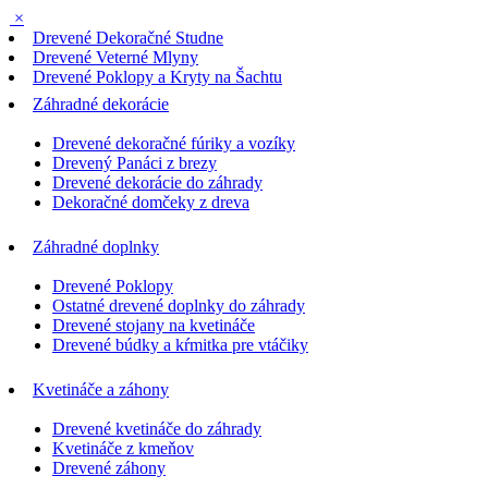
×
Drevené Dekoračné Studne
Drevené Veterné Mlyny
Drevené Poklopy a Kryty na Šachtu
Záhradné dekorácie
Drevené dekoračné fúriky a vozíky
Drevený Panáci z brezy
Drevené dekorácie do záhrady
Dekoračné domčeky z dreva
Záhradné doplnky
Drevené Poklopy
Ostatné drevené doplnky do záhrady
Drevené stojany na kvetináče
Drevené búdky a kŕmitka pre vtáčiky
Kvetináče a záhony
Drevené kvetináče do záhrady
Kvetináče z kmeňov
Drevené záhony