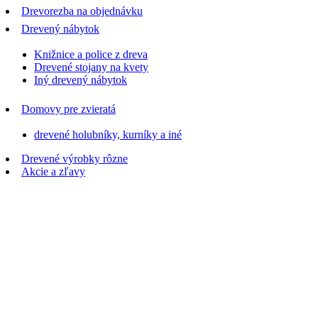
Drevorezba na objednávku
Drevený nábytok
Knižnice a police z dreva
Drevené stojany na kvety
Iný drevený nábytok
Domovy pre zvieratá
drevené holubníky, kurníky a iné
Drevené výrobky rôzne
Akcie a zľavy