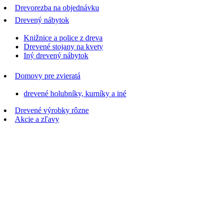
Drevorezba na objednávku
Drevený nábytok
Knižnice a police z dreva
Drevené stojany na kvety
Iný drevený nábytok
Domovy pre zvieratá
drevené holubníky, kurníky a iné
Drevené výrobky rôzne
Akcie a zľavy