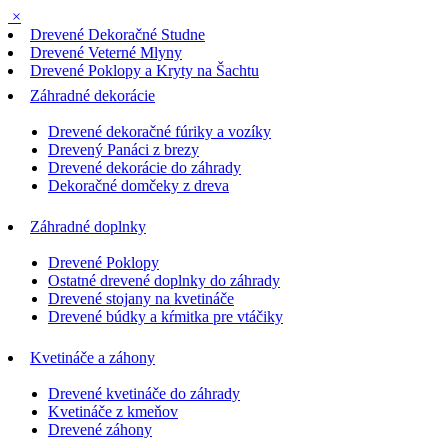
×
Drevené Dekoračné Studne
Drevené Veterné Mlyny
Drevené Poklopy a Kryty na Šachtu
Záhradné dekorácie
Drevené dekoračné fúriky a vozíky
Drevený Panáci z brezy
Drevené dekorácie do záhrady
Dekoračné domčeky z dreva
Záhradné doplnky
Drevené Poklopy
Ostatné drevené doplnky do záhrady
Drevené stojany na kvetináče
Drevené búdky a kŕmitka pre vtáčiky
Kvetináče a záhony
Drevené kvetináče do záhrady
Kvetináče z kmeňov
Drevené záhony