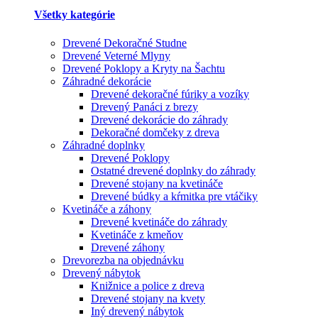
Všetky kategórie
Drevené Dekoračné Studne
Drevené Veterné Mlyny
Drevené Poklopy a Kryty na Šachtu
Záhradné dekorácie
Drevené dekoračné fúriky a vozíky
Drevený Panáci z brezy
Drevené dekorácie do záhrady
Dekoračné domčeky z dreva
Záhradné doplnky
Drevené Poklopy
Ostatné drevené doplnky do záhrady
Drevené stojany na kvetináče
Drevené búdky a kŕmitka pre vtáčiky
Kvetináče a záhony
Drevené kvetináče do záhrady
Kvetináče z kmeňov
Drevené záhony
Drevorezba na objednávku
Drevený nábytok
Knižnice a police z dreva
Drevené stojany na kvety
Iný drevený nábytok