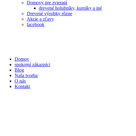
Domovy pre zvieratá
drevené holubníky, kurníky a iné
Drevené výrobky rôzne
Akcie a zľavy
facebook
Domov
spokojní zákazníci
Blog
Naša tvorba
O nás
Kontakt