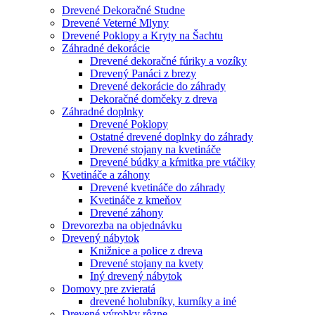
Drevené Dekoračné Studne
Drevené Veterné Mlyny
Drevené Poklopy a Kryty na Šachtu
Záhradné dekorácie
Drevené dekoračné fúriky a vozíky
Drevený Panáci z brezy
Drevené dekorácie do záhrady
Dekoračné domčeky z dreva
Záhradné doplnky
Drevené Poklopy
Ostatné drevené doplnky do záhrady
Drevené stojany na kvetináče
Drevené búdky a kŕmitka pre vtáčiky
Kvetináče a záhony
Drevené kvetináče do záhrady
Kvetináče z kmeňov
Drevené záhony
Drevorezba na objednávku
Drevený nábytok
Knižnice a police z dreva
Drevené stojany na kvety
Iný drevený nábytok
Domovy pre zvieratá
drevené holubníky, kurníky a iné
Drevené výrobky rôzne