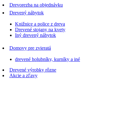
Drevorezba na objednávku
Drevený nábytok
Knižnice a police z dreva
Drevené stojany na kvety
Iný drevený nábytok
Domovy pre zvieratá
drevené holubníky, kurníky a iné
Drevené výrobky rôzne
Akcie a zľavy