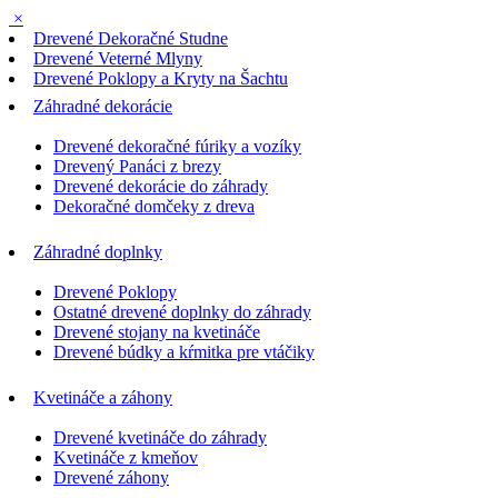
×
Drevené Dekoračné Studne
Drevené Veterné Mlyny
Drevené Poklopy a Kryty na Šachtu
Záhradné dekorácie
Drevené dekoračné fúriky a vozíky
Drevený Panáci z brezy
Drevené dekorácie do záhrady
Dekoračné domčeky z dreva
Záhradné doplnky
Drevené Poklopy
Ostatné drevené doplnky do záhrady
Drevené stojany na kvetináče
Drevené búdky a kŕmitka pre vtáčiky
Kvetináče a záhony
Drevené kvetináče do záhrady
Kvetináče z kmeňov
Drevené záhony