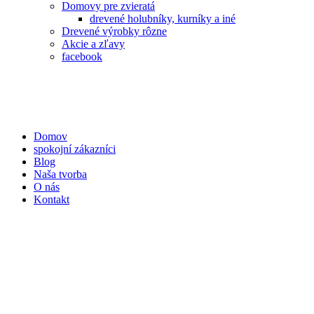
Domovy pre zvieratá
drevené holubníky, kurníky a iné
Drevené výrobky rôzne
Akcie a zľavy
facebook
Domov
spokojní zákazníci
Blog
Naša tvorba
O nás
Kontakt