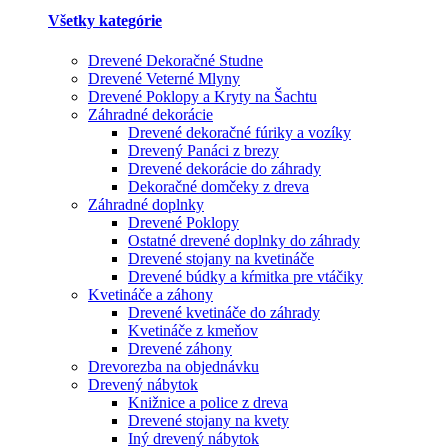
Všetky kategórie
Drevené Dekoračné Studne
Drevené Veterné Mlyny
Drevené Poklopy a Kryty na Šachtu
Záhradné dekorácie
Drevené dekoračné fúriky a vozíky
Drevený Panáci z brezy
Drevené dekorácie do záhrady
Dekoračné domčeky z dreva
Záhradné doplnky
Drevené Poklopy
Ostatné drevené doplnky do záhrady
Drevené stojany na kvetináče
Drevené búdky a kŕmitka pre vtáčiky
Kvetináče a záhony
Drevené kvetináče do záhrady
Kvetináče z kmeňov
Drevené záhony
Drevorezba na objednávku
Drevený nábytok
Knižnice a police z dreva
Drevené stojany na kvety
Iný drevený nábytok