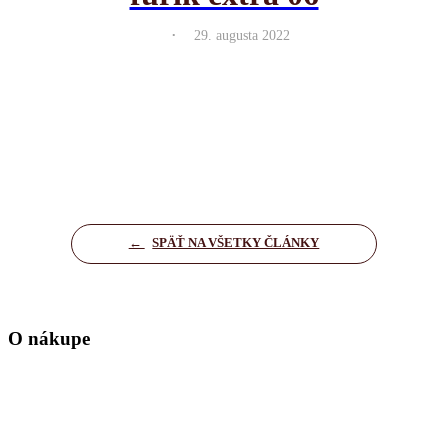
.
29. augusta 2022
←
SPÄŤ NA VŠETKY ČLÁNKY
O nákupe
Domov
Kontakt
Zásady ochrany osobných údajov
Nastavenia cookies