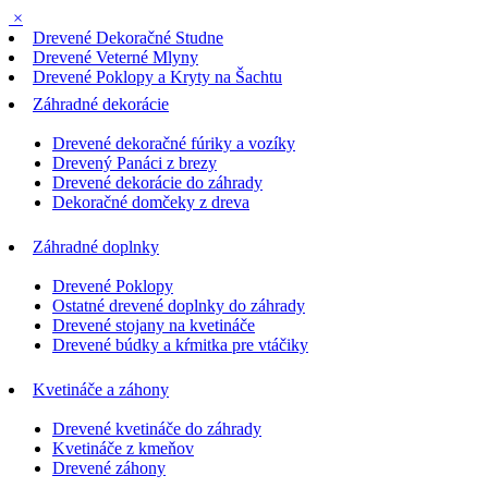
×
Drevené Dekoračné Studne
Drevené Veterné Mlyny
Drevené Poklopy a Kryty na Šachtu
Záhradné dekorácie
Drevené dekoračné fúriky a vozíky
Drevený Panáci z brezy
Drevené dekorácie do záhrady
Dekoračné domčeky z dreva
Záhradné doplnky
Drevené Poklopy
Ostatné drevené doplnky do záhrady
Drevené stojany na kvetináče
Drevené búdky a kŕmitka pre vtáčiky
Kvetináče a záhony
Drevené kvetináče do záhrady
Kvetináče z kmeňov
Drevené záhony