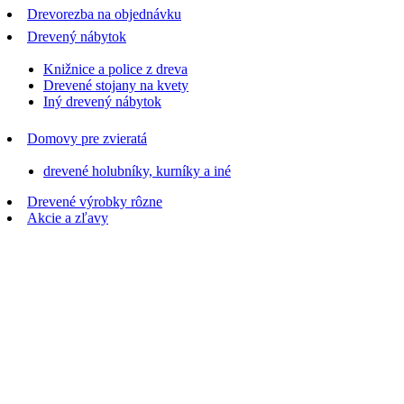
Drevorezba na objednávku
Drevený nábytok
Knižnice a police z dreva
Drevené stojany na kvety
Iný drevený nábytok
Domovy pre zvieratá
drevené holubníky, kurníky a iné
Drevené výrobky rôzne
Akcie a zľavy