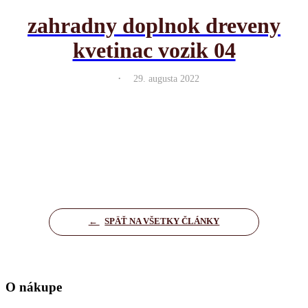
zahradny doplnok dreveny
kvetinac vozik 04
.
29. augusta 2022
←
SPÄŤ NA VŠETKY ČLÁNKY
O nákupe