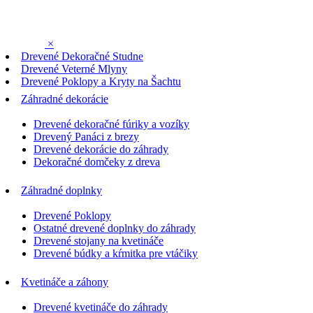
×
Drevené Dekoračné Studne
Drevené Veterné Mlyny
Drevené Poklopy a Kryty na Šachtu
Záhradné dekorácie
Drevené dekoračné fúriky a vozíky
Drevený Panáci z brezy
Drevené dekorácie do záhrady
Dekoračné domčeky z dreva
Záhradné doplnky
Drevené Poklopy
Ostatné drevené doplnky do záhrady
Drevené stojany na kvetináče
Drevené búdky a kŕmitka pre vtáčiky
Kvetináče a záhony
Drevené kvetináče do záhrady