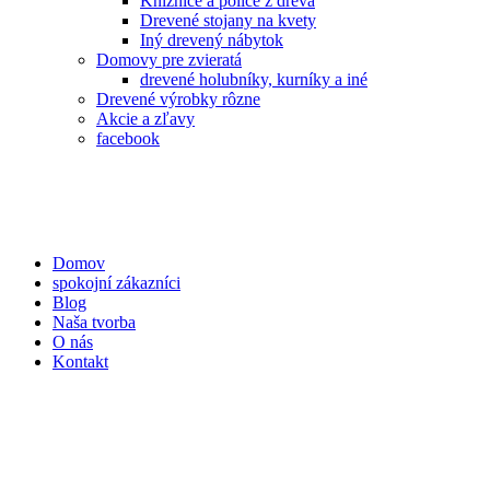
Knižnice a police z dreva
Drevené stojany na kvety
Iný drevený nábytok
Domovy pre zvieratá
drevené holubníky, kurníky a iné
Drevené výrobky rôzne
Akcie a zľavy
facebook
Domov
spokojní zákazníci
Blog
Naša tvorba
O nás
Kontakt