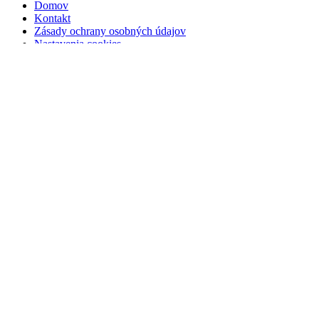
Domov
Kontakt
Zásady ochrany osobných údajov
Nastavenia cookies
Dôležité informácie
Kúpna zmluva
Ochrana osobných údajov
Podmienky pre dopravu
Reklamačné podmienky
Odstúpenie od zmluvy
Web stránka vytvorená v