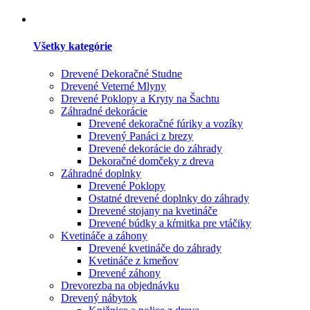
Všetky kategórie
Drevené Dekoračné Studne
Drevené Veterné Mlyny
Drevené Poklopy a Kryty na Šachtu
Záhradné dekorácie
Drevené dekoračné fúriky a vozíky
Drevený Panáci z brezy
Drevené dekorácie do záhrady
Dekoračné domčeky z dreva
Záhradné doplnky
Drevené Poklopy
Ostatné drevené doplnky do záhrady
Drevené stojany na kvetináče
Drevené búdky a kŕmitka pre vtáčiky
Kvetináče a záhony
Drevené kvetináče do záhrady
Kvetináče z kmeňov
Drevené záhony
Drevorezba na objednávku
Drevený nábytok