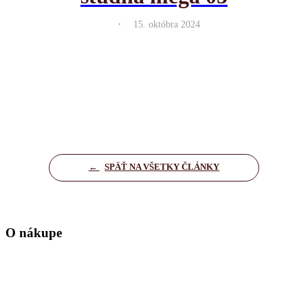
.
15. októbra 2024
←
SPÄŤ NA VŠETKY ČLÁNKY
O nákupe
Domov
Kontakt
Zásady ochrany osobných údajov
Nastavenia cookies