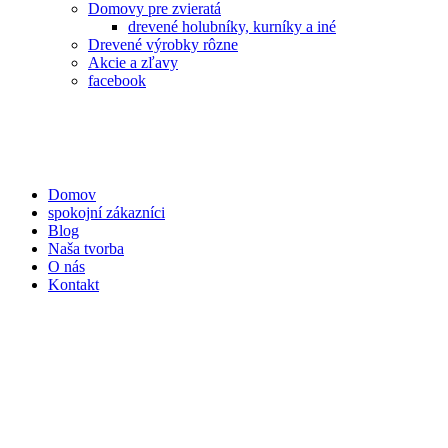
Domovy pre zvieratá
drevené holubníky, kurníky a iné
Drevené výrobky rôzne
Akcie a zľavy
facebook
Domov
spokojní zákazníci
Blog
Naša tvorba
O nás
Kontakt