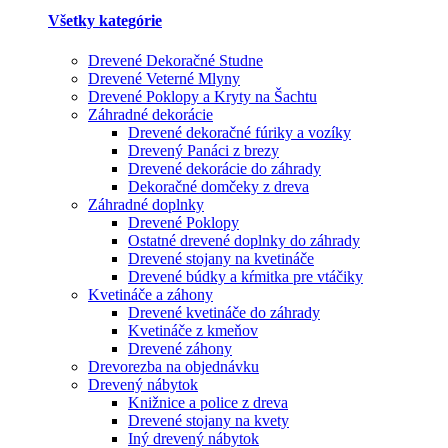
Všetky kategórie
Drevené Dekoračné Studne
Drevené Veterné Mlyny
Drevené Poklopy a Kryty na Šachtu
Záhradné dekorácie
Drevené dekoračné fúriky a vozíky
Drevený Panáci z brezy
Drevené dekorácie do záhrady
Dekoračné domčeky z dreva
Záhradné doplnky
Drevené Poklopy
Ostatné drevené doplnky do záhrady
Drevené stojany na kvetináče
Drevené búdky a kŕmitka pre vtáčiky
Kvetináče a záhony
Drevené kvetináče do záhrady
Kvetináče z kmeňov
Drevené záhony
Drevorezba na objednávku
Drevený nábytok
Knižnice a police z dreva
Drevené stojany na kvety
Iný drevený nábytok