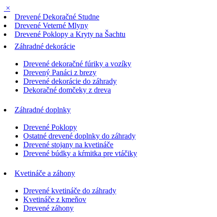
×
Drevené Dekoračné Studne
Drevené Veterné Mlyny
Drevené Poklopy a Kryty na Šachtu
Záhradné dekorácie
Drevené dekoračné fúriky a vozíky
Drevený Panáci z brezy
Drevené dekorácie do záhrady
Dekoračné domčeky z dreva
Záhradné doplnky
Drevené Poklopy
Ostatné drevené doplnky do záhrady
Drevené stojany na kvetináče
Drevené búdky a kŕmitka pre vtáčiky
Kvetináče a záhony
Drevené kvetináče do záhrady
Kvetináče z kmeňov
Drevené záhony