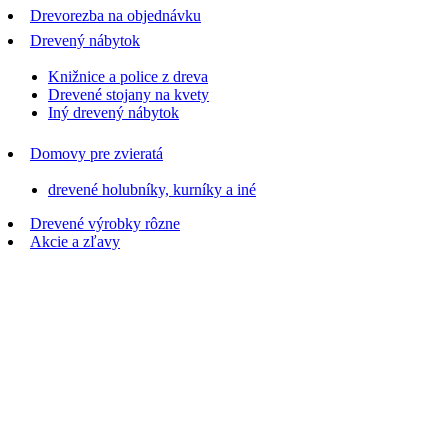
Drevorezba na objednávku
Drevený nábytok
Knižnice a police z dreva
Drevené stojany na kvety
Iný drevený nábytok
Domovy pre zvieratá
drevené holubníky, kurníky a iné
Drevené výrobky rôzne
Akcie a zľavy