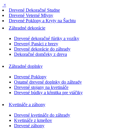
×
Drevené Dekoračné Studne
Drevené Veterné Mlyny
Drevené Poklopy a Kryty na Šachtu
Záhradné dekorácie
Drevené dekoračné fúriky a vozíky
Drevený Panáci z brezy
Drevené dekorácie do záhrady
Dekoračné domčeky z dreva
Záhradné doplnky
Drevené Poklopy
Ostatné drevené doplnky do záhrady
Drevené stojany na kvetináče
Drevené búdky a kŕmitka pre vtáčiky
Kvetináče a záhony
Drevené kvetináče do záhrady
Kvetináče z kmeňov
Drevené záhony