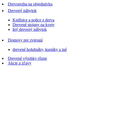
Drevorezba na objednávku
Drevený nábytok
Knižnice a police z dreva
Drevené stojany na kvety
Iný drevený nábytok
Domovy pre zvieratá
drevené holubníky, kurníky a iné
Drevené výrobky rôzne
Akcie a zľavy