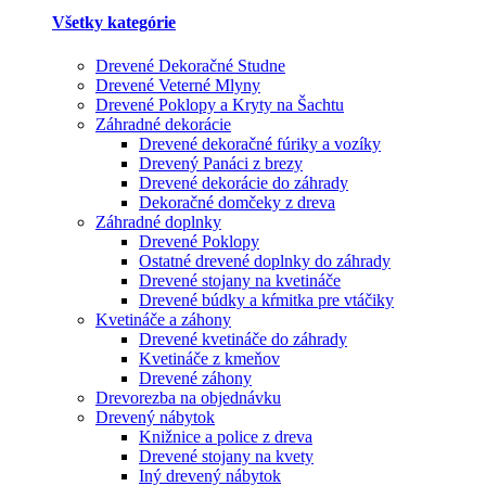
Všetky kategórie
Drevené Dekoračné Studne
Drevené Veterné Mlyny
Drevené Poklopy a Kryty na Šachtu
Záhradné dekorácie
Drevené dekoračné fúriky a vozíky
Drevený Panáci z brezy
Drevené dekorácie do záhrady
Dekoračné domčeky z dreva
Záhradné doplnky
Drevené Poklopy
Ostatné drevené doplnky do záhrady
Drevené stojany na kvetináče
Drevené búdky a kŕmitka pre vtáčiky
Kvetináče a záhony
Drevené kvetináče do záhrady
Kvetináče z kmeňov
Drevené záhony
Drevorezba na objednávku
Drevený nábytok
Knižnice a police z dreva
Drevené stojany na kvety
Iný drevený nábytok