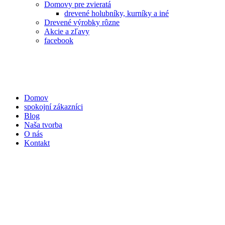
Domovy pre zvieratá
drevené holubníky, kurníky a iné
Drevené výrobky rôzne
Akcie a zľavy
facebook
Domov
spokojní zákazníci
Blog
Naša tvorba
O nás
Kontakt