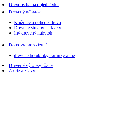
Drevorezba na objednávku
Drevený nábytok
Knižnice a police z dreva
Drevené stojany na kvety
Iný drevený nábytok
Domovy pre zvieratá
drevené holubníky, kurníky a iné
Drevené výrobky rôzne
Akcie a zľavy