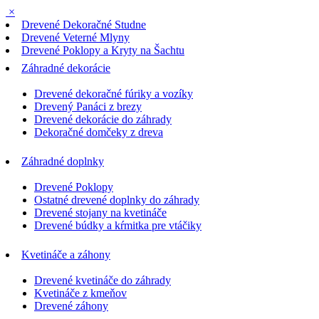
×
Drevené Dekoračné Studne
Drevené Veterné Mlyny
Drevené Poklopy a Kryty na Šachtu
Záhradné dekorácie
Drevené dekoračné fúriky a vozíky
Drevený Panáci z brezy
Drevené dekorácie do záhrady
Dekoračné domčeky z dreva
Záhradné doplnky
Drevené Poklopy
Ostatné drevené doplnky do záhrady
Drevené stojany na kvetináče
Drevené búdky a kŕmitka pre vtáčiky
Kvetináče a záhony
Drevené kvetináče do záhrady
Kvetináče z kmeňov
Drevené záhony