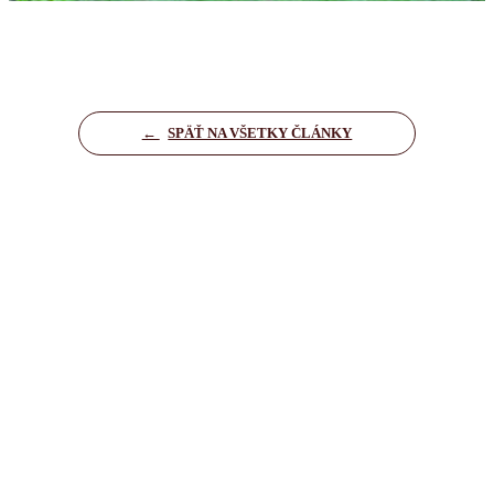
←
SPÄŤ NA VŠETKY ČLÁNKY
O nákupe
Domov
Kontakt
Zásady ochrany osobných údajov
Nastavenia cookies
Dôležité informácie
Kúpna zmluva
Ochrana osobných údajov