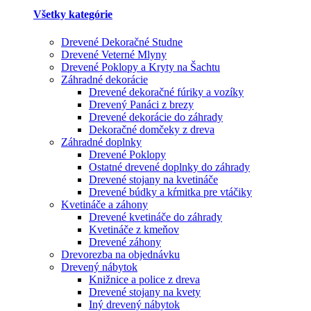
Všetky kategórie
Drevené Dekoračné Studne
Drevené Veterné Mlyny
Drevené Poklopy a Kryty na Šachtu
Záhradné dekorácie
Drevené dekoračné fúriky a vozíky
Drevený Panáci z brezy
Drevené dekorácie do záhrady
Dekoračné domčeky z dreva
Záhradné doplnky
Drevené Poklopy
Ostatné drevené doplnky do záhrady
Drevené stojany na kvetináče
Drevené búdky a kŕmitka pre vtáčiky
Kvetináče a záhony
Drevené kvetináče do záhrady
Kvetináče z kmeňov
Drevené záhony
Drevorezba na objednávku
Drevený nábytok
Knižnice a police z dreva
Drevené stojany na kvety
Iný drevený nábytok