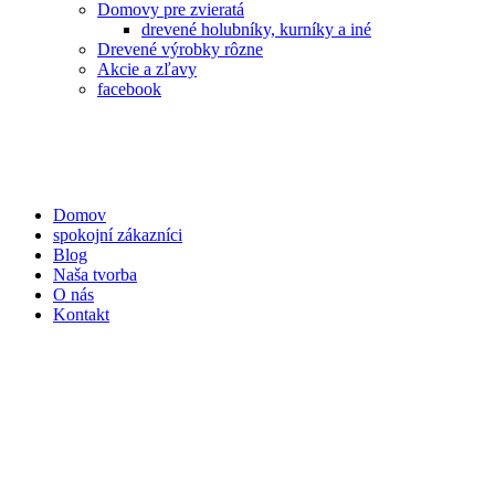
Domovy pre zvieratá
drevené holubníky, kurníky a iné
Drevené výrobky rôzne
Akcie a zľavy
facebook
Domov
spokojní zákazníci
Blog
Naša tvorba
O nás
Kontakt