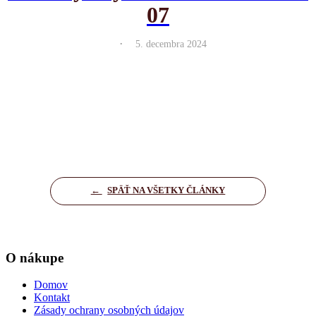
07
.
5. decembra 2024
←
SPÄŤ NA VŠETKY ČLÁNKY
O nákupe
Domov
Kontakt
Zásady ochrany osobných údajov