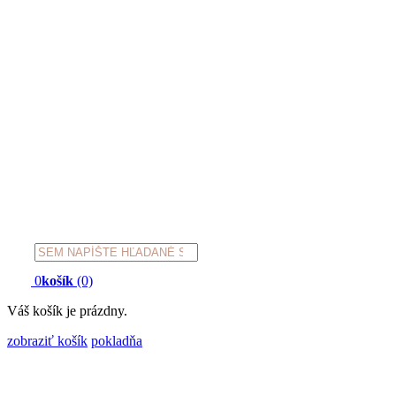
Products
search
0
košík
(0)
Váš košík je prázdny.
zobraziť košík
pokladňa