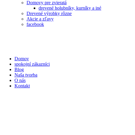
Domovy pre zvieratá
drevené holubníky, kurníky a iné
Drevené výrobky rôzne
Akcie a zľavy
facebook
Domov
spokojní zákazníci
Blog
Naša tvorba
O nás
Kontakt