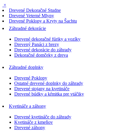
×
Drevené Dekoračné Studne
Drevené Veterné Mlyny
Drevené Poklopy a Kryty na Šachtu
Záhradné dekorácie
Drevené dekoračné fúriky a vozíky
Drevený Panáci z brezy
Drevené dekorácie do záhrady
Dekoračné domčeky z dreva
Záhradné doplnky
Drevené Poklopy
Ostatné drevené doplnky do záhrady
Drevené stojany na kvetináče
Drevené búdky a kŕmitka pre vtáčiky
Kvetináče a záhony
Drevené kvetináče do záhrady
Kvetináče z kmeňov
Drevené záhony