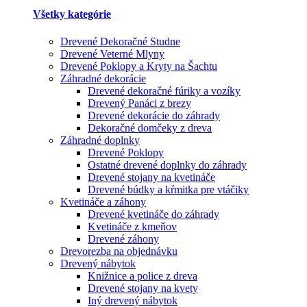
Všetky kategórie
Drevené Dekoračné Studne
Drevené Veterné Mlyny
Drevené Poklopy a Kryty na Šachtu
Záhradné dekorácie
Drevené dekoračné fúriky a vozíky
Drevený Panáci z brezy
Drevené dekorácie do záhrady
Dekoračné domčeky z dreva
Záhradné doplnky
Drevené Poklopy
Ostatné drevené doplnky do záhrady
Drevené stojany na kvetináče
Drevené búdky a kŕmitka pre vtáčiky
Kvetináče a záhony
Drevené kvetináče do záhrady
Kvetináče z kmeňov
Drevené záhony
Drevorezba na objednávku
Drevený nábytok
Knižnice a police z dreva
Drevené stojany na kvety
Iný drevený nábytok