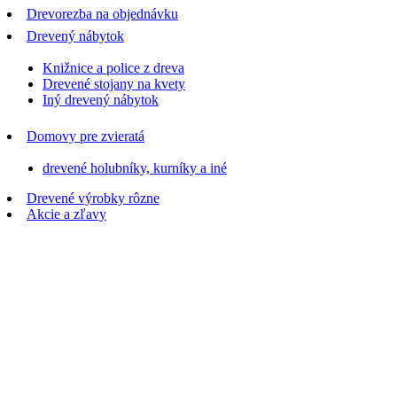
Drevorezba na objednávku
Drevený nábytok
Knižnice a police z dreva
Drevené stojany na kvety
Iný drevený nábytok
Domovy pre zvieratá
drevené holubníky, kurníky a iné
Drevené výrobky rôzne
Akcie a zľavy