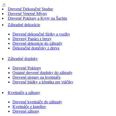
×
Drevené Dekoračné Studne
Drevené Veterné Mlyny
Drevené Poklopy a Kryty na Šachtu
Záhradné dekorácie
Drevené dekoračné fúriky a vozíky
Drevený Panáci z brezy
Drevené dekorácie do záhrady
Dekoračné domčeky z dreva
Záhradné doplnky
Drevené Poklopy
Ostatné drevené doplnky do záhrady
Drevené stojany na kvetináče
Drevené búdky a kŕmitka pre vtáčiky
Kvetináče a záhony
Drevené kvetináče do záhrady
Kvetináče z kmeňov
Drevené záhony