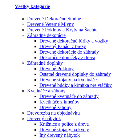
Všetky kategórie
Drevené Dekoračné Studne
Drevené Veterné Mlyny
Drevené Poklopy a Kryty na Šachtu
Záhradné dekorácie
Drevené dekoračné fúriky a vozíky
Drevený Panáci z brezy
Drevené dekorácie do záhrady
Dekoračné domčeky z dreva
Záhradné doplnky
Drevené Poklopy
Ostatné drevené doplnky do záhrady
Drevené stojany na kvetináče
Drevené búdky a kŕmitka pre vtáčiky
Kvetináče a záhony
Drevené kvetináče do záhrady
Kvetináče z kmeňov
Drevené záhony
Drevorezba na objednávku
Drevený nábytok
Knižnice a police z dreva
Drevené stojany na kvety
Iný drevený nábytok