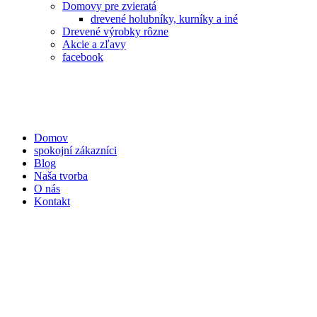
Domovy pre zvieratá
drevené holubníky, kurníky a iné
Drevené výrobky rôzne
Akcie a zľavy
facebook
Domov
spokojní zákazníci
Blog
Naša tvorba
O nás
Kontakt