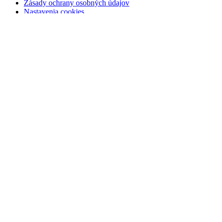
Zásady ochrany osobných údajov
Nastavenia cookies
Dôležité informácie
Kúpna zmluva
Ochrana osobných údajov
Podmienky pre dopravu
Reklamačné podmienky
Odstúpenie od zmluvy
Web stránka vytvorená v