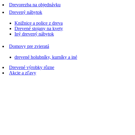
Drevorezba na objednávku
Drevený nábytok
Knižnice a police z dreva
Drevené stojany na kvety
Iný drevený nábytok
Domovy pre zvieratá
drevené holubníky, kurníky a iné
Drevené výrobky rôzne
Akcie a zľavy