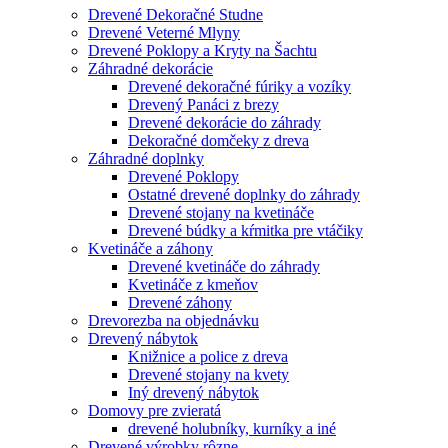
Drevené Dekoračné Studne
Drevené Veterné Mlyny
Drevené Poklopy a Kryty na Šachtu
Záhradné dekorácie
Drevené dekoračné fúriky a vozíky
Drevený Panáci z brezy
Drevené dekorácie do záhrady
Dekoračné domčeky z dreva
Záhradné doplnky
Drevené Poklopy
Ostatné drevené doplnky do záhrady
Drevené stojany na kvetináče
Drevené búdky a kŕmitka pre vtáčiky
Kvetináče a záhony
Drevené kvetináče do záhrady
Kvetináče z kmeňov
Drevené záhony
Drevorezba na objednávku
Drevený nábytok
Knižnice a police z dreva
Drevené stojany na kvety
Iný drevený nábytok
Domovy pre zvieratá
drevené holubníky, kurníky a iné
Drevené výrobky rôzne