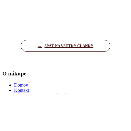
←
SPÄŤ NA VŠETKY ČLÁNKY
O nákupe
Domov
Kontakt
Zásady ochrany osobných údajov
Nastavenia cookies
Dôležité informácie