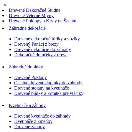
×
Drevené Dekoračné Studne
Drevené Veterné Mlyny
Drevené Poklopy a Kryty na Šachtu
Záhradné dekorácie
Drevené dekoračné fúriky a vozíky
Drevený Panáci z brezy
Drevené dekorácie do záhrady
Dekoračné domčeky z dreva
Záhradné doplnky
Drevené Poklopy
Ostatné drevené doplnky do záhrady
Drevené stojany na kvetináče
Drevené búdky a kŕmitka pre vtáčiky
Kvetináče a záhony
Drevené kvetináče do záhrady
Kvetináče z kmeňov
Drevené záhony