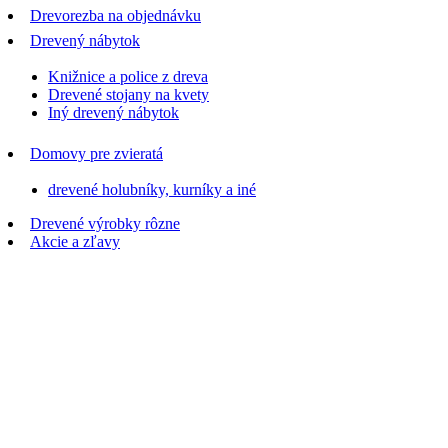
Drevorezba na objednávku
Drevený nábytok
Knižnice a police z dreva
Drevené stojany na kvety
Iný drevený nábytok
Domovy pre zvieratá
drevené holubníky, kurníky a iné
Drevené výrobky rôzne
Akcie a zľavy