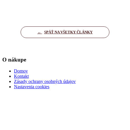
←
SPÄŤ NA VŠETKY ČLÁNKY
O nákupe
Domov
Kontakt
Zásady ochrany osobných údajov
Nastavenia cookies
Dôležité informácie
Kúpna zmluva
Ochrana osobných údajov
Podmienky pre dopravu