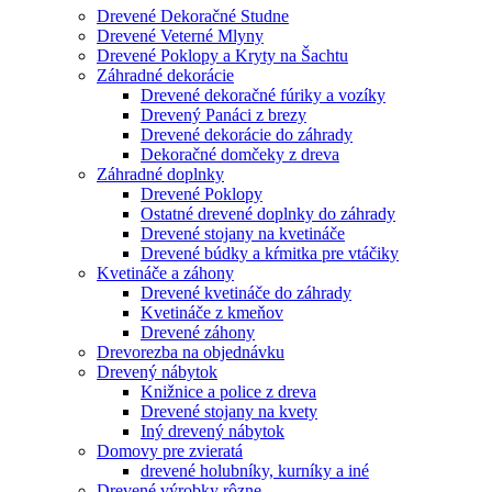
Drevené Dekoračné Studne
Drevené Veterné Mlyny
Drevené Poklopy a Kryty na Šachtu
Záhradné dekorácie
Drevené dekoračné fúriky a vozíky
Drevený Panáci z brezy
Drevené dekorácie do záhrady
Dekoračné domčeky z dreva
Záhradné doplnky
Drevené Poklopy
Ostatné drevené doplnky do záhrady
Drevené stojany na kvetináče
Drevené búdky a kŕmitka pre vtáčiky
Kvetináče a záhony
Drevené kvetináče do záhrady
Kvetináče z kmeňov
Drevené záhony
Drevorezba na objednávku
Drevený nábytok
Knižnice a police z dreva
Drevené stojany na kvety
Iný drevený nábytok
Domovy pre zvieratá
drevené holubníky, kurníky a iné
Drevené výrobky rôzne