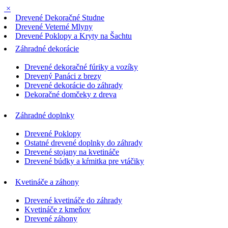
×
Drevené Dekoračné Studne
Drevené Veterné Mlyny
Drevené Poklopy a Kryty na Šachtu
Záhradné dekorácie
Drevené dekoračné fúriky a vozíky
Drevený Panáci z brezy
Drevené dekorácie do záhrady
Dekoračné domčeky z dreva
Záhradné doplnky
Drevené Poklopy
Ostatné drevené doplnky do záhrady
Drevené stojany na kvetináče
Drevené búdky a kŕmitka pre vtáčiky
Kvetináče a záhony
Drevené kvetináče do záhrady
Kvetináče z kmeňov
Drevené záhony