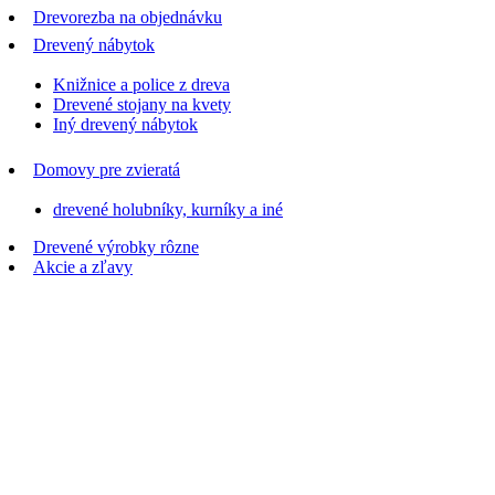
Drevorezba na objednávku
Drevený nábytok
Knižnice a police z dreva
Drevené stojany na kvety
Iný drevený nábytok
Domovy pre zvieratá
drevené holubníky, kurníky a iné
Drevené výrobky rôzne
Akcie a zľavy