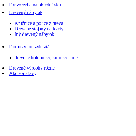
Drevorezba na objednávku
Drevený nábytok
Knižnice a police z dreva
Drevené stojany na kvety
Iný drevený nábytok
Domovy pre zvieratá
drevené holubníky, kurníky a iné
Drevené výrobky rôzne
Akcie a zľavy