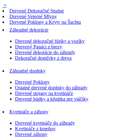
×
Drevené Dekoračné Studne
Drevené Veterné Mlyny
Drevené Poklopy a Kryty na Šachtu
Záhradné dekorácie
Drevené dekoračné fúriky a vozíky
Drevený Panáci z brezy
Drevené dekorácie do záhrady
Dekoračné domčeky z dreva
Záhradné doplnky
Drevené Poklopy
Ostatné drevené doplnky do záhrady
Drevené stojany na kvetináče
Drevené búdky a kŕmitka pre vtáčiky
Kvetináče a záhony
Drevené kvetináče do záhrady
Kvetináče z kmeňov
Drevené záhony