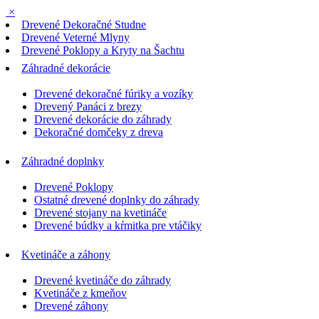
×
Drevené Dekoračné Studne
Drevené Veterné Mlyny
Drevené Poklopy a Kryty na Šachtu
Záhradné dekorácie
Drevené dekoračné fúriky a vozíky
Drevený Panáci z brezy
Drevené dekorácie do záhrady
Dekoračné domčeky z dreva
Záhradné doplnky
Drevené Poklopy
Ostatné drevené doplnky do záhrady
Drevené stojany na kvetináče
Drevené búdky a kŕmitka pre vtáčiky
Kvetináče a záhony
Drevené kvetináče do záhrady
Kvetináče z kmeňov
Drevené záhony