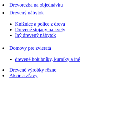
Drevorezba na objednávku
Drevený nábytok
Knižnice a police z dreva
Drevené stojany na kvety
Iný drevený nábytok
Domovy pre zvieratá
drevené holubníky, kurníky a iné
Drevené výrobky rôzne
Akcie a zľavy