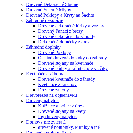
Drevené Dekoračné Studne
Drevené Veterné Mlyny
Drevené Poklopy a Kryty na Šachtu
Záhradné dekorácie
Drevené dekoračné fúriky a vozíky
Drevený Panáci z brezy
Drevené dekorácie do záhrady
Dekoračné domčeky z dreva
Záhradné doplnky
Drevené Poklopy
Ostatné drevené doplnky do záhrady
Drevené stojany na kvetináče
Drevené búdky a kŕmitka pre vtáčiky
Kvetináče a záhony
Drevené kvetináče do záhrady
Kvetináče z kmeňov
Drevené záhony
Drevorezba na objednávku
Drevený nábytok
Knižnice a police z dreva
Drevené stojany na kvety
Iný drevený nábytok
Domovy pre zvieratá
drevené holubníky, kurníky a iné
Drevené výrobky rôzne