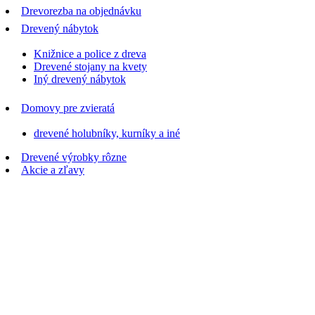
Drevorezba na objednávku
Drevený nábytok
Knižnice a police z dreva
Drevené stojany na kvety
Iný drevený nábytok
Domovy pre zvieratá
drevené holubníky, kurníky a iné
Drevené výrobky rôzne
Akcie a zľavy