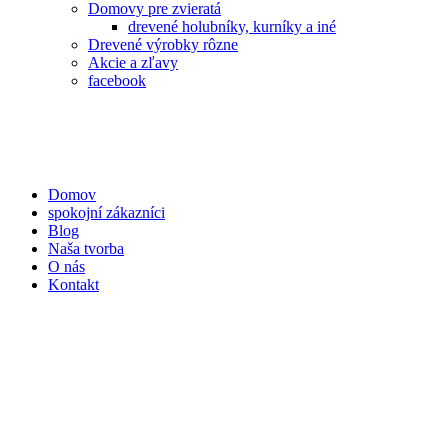
Domovy pre zvieratá
drevené holubníky, kurníky a iné
Drevené výrobky rôzne
Akcie a zľavy
facebook
Domov
spokojní zákazníci
Blog
Naša tvorba
O nás
Kontakt