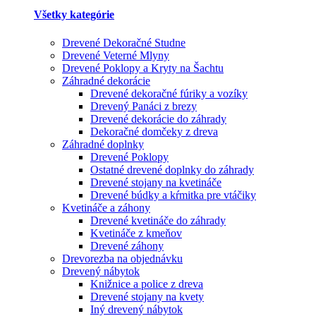
Všetky kategórie
Drevené Dekoračné Studne
Drevené Veterné Mlyny
Drevené Poklopy a Kryty na Šachtu
Záhradné dekorácie
Drevené dekoračné fúriky a vozíky
Drevený Panáci z brezy
Drevené dekorácie do záhrady
Dekoračné domčeky z dreva
Záhradné doplnky
Drevené Poklopy
Ostatné drevené doplnky do záhrady
Drevené stojany na kvetináče
Drevené búdky a kŕmitka pre vtáčiky
Kvetináče a záhony
Drevené kvetináče do záhrady
Kvetináče z kmeňov
Drevené záhony
Drevorezba na objednávku
Drevený nábytok
Knižnice a police z dreva
Drevené stojany na kvety
Iný drevený nábytok