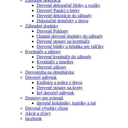
Záhradné dekorácie
Drevené dekoračné fúriky a vozíky
Drevený Panáci z brezy
Drevené dekorácie do záhrady
Dekoračné domčeky z dreva
Záhradné doplnky
Drevené Poklopy
Ostatné drevené doplnky do záhrady
Drevené stojany na kvetináče
Drevené búdky a kŕmitka pre vtáčiky
Kvetináče a záhony
Drevené kvetináče do záhrady
Kvetináče z kmeňov
Drevené záhony
Drevorezba na objednávku
Drevený nábytok
Knižnice a police z dreva
Drevené stojany na kvety
Iný drevený nábytok
Domovy pre zvieratá
drevené holubníky, kurníky a iné
Drevené výrobky rôzne
Akcie a zľavy
facebook