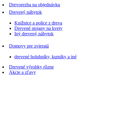
Drevorezba na objednávku
Drevený nábytok
Knižnice a police z dreva
Drevené stojany na kvety
Iný drevený nábytok
Domovy pre zvieratá
drevené holubníky, kurníky a iné
Drevené výrobky rôzne
Akcie a zľavy