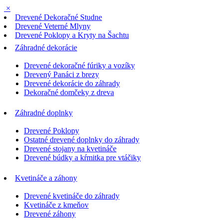
×
Drevené Dekoračné Studne
Drevené Veterné Mlyny
Drevené Poklopy a Kryty na Šachtu
Záhradné dekorácie
Drevené dekoračné fúriky a vozíky
Drevený Panáci z brezy
Drevené dekorácie do záhrady
Dekoračné domčeky z dreva
Záhradné doplnky
Drevené Poklopy
Ostatné drevené doplnky do záhrady
Drevené stojany na kvetináče
Drevené búdky a kŕmitka pre vtáčiky
Kvetináče a záhony
Drevené kvetináče do záhrady
Kvetináče z kmeňov
Drevené záhony