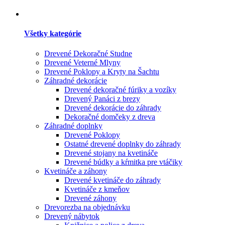
Všetky kategórie
Drevené Dekoračné Studne
Drevené Veterné Mlyny
Drevené Poklopy a Kryty na Šachtu
Záhradné dekorácie
Drevené dekoračné fúriky a vozíky
Drevený Panáci z brezy
Drevené dekorácie do záhrady
Dekoračné domčeky z dreva
Záhradné doplnky
Drevené Poklopy
Ostatné drevené doplnky do záhrady
Drevené stojany na kvetináče
Drevené búdky a kŕmitka pre vtáčiky
Kvetináče a záhony
Drevené kvetináče do záhrady
Kvetináče z kmeňov
Drevené záhony
Drevorezba na objednávku
Drevený nábytok