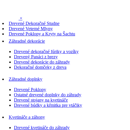
×
Drevené Dekoračné Studne
Drevené Veterné Mlyny
Drevené Poklopy a Kryty na Šachtu
Záhradné dekorácie
Drevené dekoračné fúriky a vozíky
Drevený Panáci z brezy
Drevené dekorácie do záhrady
Dekoračné domčeky z dreva
Záhradné doplnky
Drevené Poklopy
Ostatné drevené doplnky do záhrady
Drevené stojany na kvetináče
Drevené búdky a kŕmitka pre vtáčiky
Kvetináče a záhony
Drevené kvetináče do záhrady