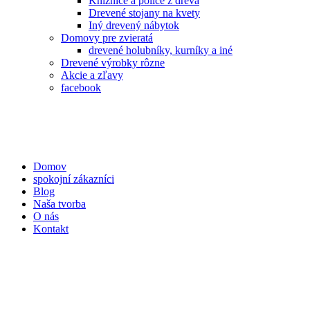
Knižnice a police z dreva
Drevené stojany na kvety
Iný drevený nábytok
Domovy pre zvieratá
drevené holubníky, kurníky a iné
Drevené výrobky rôzne
Akcie a zľavy
facebook
Domov
spokojní zákazníci
Blog
Naša tvorba
O nás
Kontakt