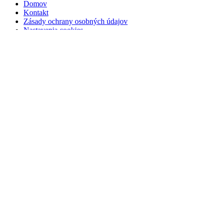
Domov
Kontakt
Zásady ochrany osobných údajov
Nastavenia cookies
Dôležité informácie
Kúpna zmluva
Ochrana osobných údajov
Podmienky pre dopravu
Reklamačné podmienky
Odstúpenie od zmluvy
Web stránka vytvorená v