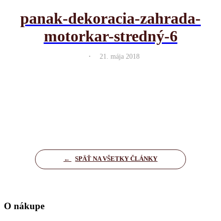
panak-dekoracia-zahrada-
motorkar-stredný-6
.
21. mája 2018
←
SPÄŤ NA VŠETKY ČLÁNKY
O nákupe