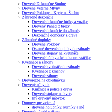
Drevené Dekoračné Studne
Drevené Veterné Mlyny
Drevené Poklopy a Kryty na Šachtu
Záhradné dekorácie
Drevené dekoračné fúriky a vozíky
Drevený Panáci z brezy
Drevené dekorácie do záhrady
Dekoračné domčeky z dreva
Záhradné doplnky
Drevené Poklopy
Ostatné drevené doplnky do záhrady
Drevené stojany na kvetináče
Drevené búdky a kŕmitka pre vtáčiky
Kvetináče a záhony
Drevené kvetináče do záhrady
Kvetináče z kmeňov
Drevené záhony
Drevorezba na objednávku
Drevený nábytok
Knižnice a police z dreva
Drevené stojany na kvety
Iný drevený nábytok
Domovy pre zvieratá
drevené holubníky, kurníky a iné
Drevené výrobky rôzne