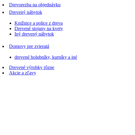
Drevorezba na objednávku
Drevený nábytok
Knižnice a police z dreva
Drevené stojany na kvety
Iný drevený nábytok
Domovy pre zvieratá
drevené holubníky, kurníky a iné
Drevené výrobky rôzne
Akcie a zľavy