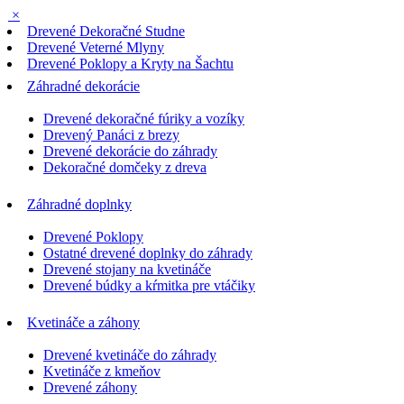
×
Drevené Dekoračné Studne
Drevené Veterné Mlyny
Drevené Poklopy a Kryty na Šachtu
Záhradné dekorácie
Drevené dekoračné fúriky a vozíky
Drevený Panáci z brezy
Drevené dekorácie do záhrady
Dekoračné domčeky z dreva
Záhradné doplnky
Drevené Poklopy
Ostatné drevené doplnky do záhrady
Drevené stojany na kvetináče
Drevené búdky a kŕmitka pre vtáčiky
Kvetináče a záhony
Drevené kvetináče do záhrady
Kvetináče z kmeňov
Drevené záhony