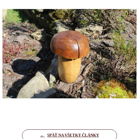
←
SPÄŤ NA VŠETKY ČLÁNKY