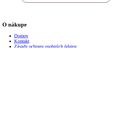
O nákupe
Domov
Kontakt
Zásady ochrany osobných údajov
Nastavenia cookies
Dôležité informácie
Kúpna zmluva
Ochrana osobných údajov
Podmienky pre dopravu
Reklamačné podmienky
Odstúpenie od zmluvy
Web stránka vytvorená v