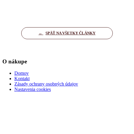
←
SPÄŤ NA VŠETKY ČLÁNKY
O nákupe
Domov
Kontakt
Zásady ochrany osobných údajov
Nastavenia cookies
Dôležité informácie
Kúpna zmluva
Ochrana osobných údajov
Podmienky pre dopravu