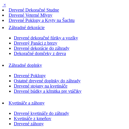
×
Drevené Dekoračné Studne
Drevené Veterné Mlyny
Drevené Poklopy a Kryty na Šachtu
Záhradné dekorácie
Drevené dekoračné fúriky a vozíky
Drevený Panáci z brezy
Drevené dekorácie do záhrady
Dekoračné domčeky z dreva
Záhradné doplnky
Drevené Poklopy
Ostatné drevené doplnky do záhrady
Drevené stojany na kvetináče
Drevené búdky a kŕmitka pre vtáčiky
Kvetináče a záhony
Drevené kvetináče do záhrady
Kvetináče z kmeňov
Drevené záhony