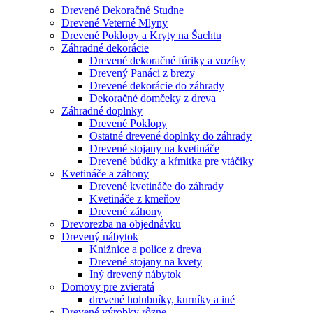
Drevené Dekoračné Studne
Drevené Veterné Mlyny
Drevené Poklopy a Kryty na Šachtu
Záhradné dekorácie
Drevené dekoračné fúriky a vozíky
Drevený Panáci z brezy
Drevené dekorácie do záhrady
Dekoračné domčeky z dreva
Záhradné doplnky
Drevené Poklopy
Ostatné drevené doplnky do záhrady
Drevené stojany na kvetináče
Drevené búdky a kŕmitka pre vtáčiky
Kvetináče a záhony
Drevené kvetináče do záhrady
Kvetináče z kmeňov
Drevené záhony
Drevorezba na objednávku
Drevený nábytok
Knižnice a police z dreva
Drevené stojany na kvety
Iný drevený nábytok
Domovy pre zvieratá
drevené holubníky, kurníky a iné
Drevené výrobky rôzne