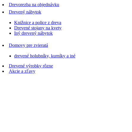
Drevorezba na objednávku
Drevený nábytok
Knižnice a police z dreva
Drevené stojany na kvety
Iný drevený nábytok
Domovy pre zvieratá
drevené holubníky, kurníky a iné
Drevené výrobky rôzne
Akcie a zľavy