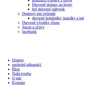
Knižnice a police z dreva
Drevené stojany na kvety
Iný drevený nábytok
Domovy pre zvieratá
drevené holubníky, kurníky a iné
Drevené výrobky rôzne
Akcie a zľavy
facebook
Domov
spokojní zákazníci
Blog
Naša tvorba
O nás
Kontakt