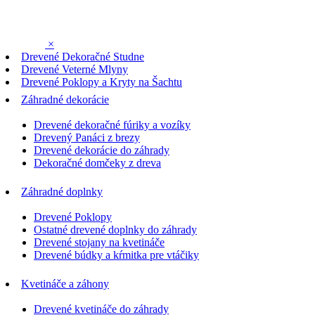
×
Drevené Dekoračné Studne
Drevené Veterné Mlyny
Drevené Poklopy a Kryty na Šachtu
Záhradné dekorácie
Drevené dekoračné fúriky a vozíky
Drevený Panáci z brezy
Drevené dekorácie do záhrady
Dekoračné domčeky z dreva
Záhradné doplnky
Drevené Poklopy
Ostatné drevené doplnky do záhrady
Drevené stojany na kvetináče
Drevené búdky a kŕmitka pre vtáčiky
Kvetináče a záhony
Drevené kvetináče do záhrady