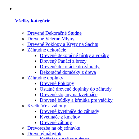
Všetky kategórie
Drevené Dekoračné Studne
Drevené Veterné Mlyny
Drevené Poklopy a Kryty na Šachtu
Záhradné dekorácie
Drevené dekoračné fúriky a vozíky
Drevený Panáci z brezy
Drevené dekorácie do záhrady
Dekoračné domčeky z dreva
Záhradné doplnky
Drevené Poklopy
Ostatné drevené doplnky do záhrady
Drevené stojany na kvetináče
Drevené búdky a kŕmitka pre vtáčiky
Kvetináče a záhony
Drevené kvetináče do záhrady
Kvetináče z kmeňov
Drevené záhony
Drevorezba na objednávku
Drevený nábytok