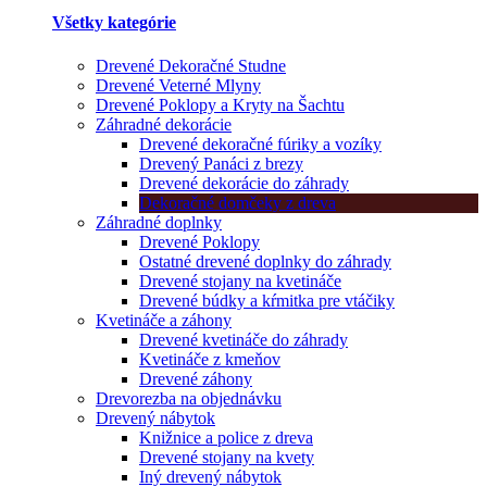
Všetky kategórie
Drevené Dekoračné Studne
Drevené Veterné Mlyny
Drevené Poklopy a Kryty na Šachtu
Záhradné dekorácie
Drevené dekoračné fúriky a vozíky
Drevený Panáci z brezy
Drevené dekorácie do záhrady
Dekoračné domčeky z dreva
Záhradné doplnky
Drevené Poklopy
Ostatné drevené doplnky do záhrady
Drevené stojany na kvetináče
Drevené búdky a kŕmitka pre vtáčiky
Kvetináče a záhony
Drevené kvetináče do záhrady
Kvetináče z kmeňov
Drevené záhony
Drevorezba na objednávku
Drevený nábytok
Knižnice a police z dreva
Drevené stojany na kvety
Iný drevený nábytok