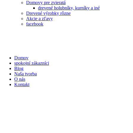
Domovy pre zvieratá
drevené holubníky, kurníky a iné
Drevené výrobky rôzne
Akcie a zľavy
facebook
Domov
spokojní zákazníci
Blog
Naša tvorba
O nás
Kontakt