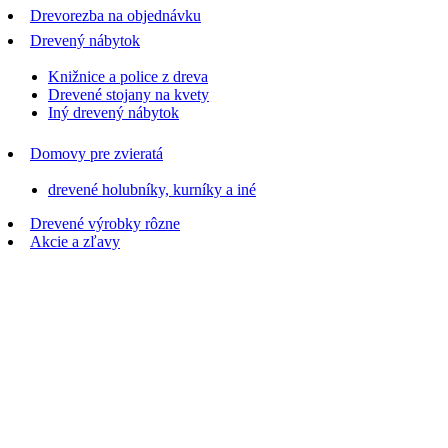
Drevorezba na objednávku
Drevený nábytok
Knižnice a police z dreva
Drevené stojany na kvety
Iný drevený nábytok
Domovy pre zvieratá
drevené holubníky, kurníky a iné
Drevené výrobky rôzne
Akcie a zľavy