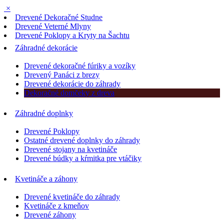
×
Drevené Dekoračné Studne
Drevené Veterné Mlyny
Drevené Poklopy a Kryty na Šachtu
Záhradné dekorácie
Drevené dekoračné fúriky a vozíky
Drevený Panáci z brezy
Drevené dekorácie do záhrady
Dekoračné domčeky z dreva
Záhradné doplnky
Drevené Poklopy
Ostatné drevené doplnky do záhrady
Drevené stojany na kvetináče
Drevené búdky a kŕmitka pre vtáčiky
Kvetináče a záhony
Drevené kvetináče do záhrady
Kvetináče z kmeňov
Drevené záhony