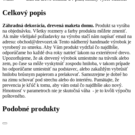
Celkový popis
Záhradná dekorácia, drevená maketa domu.
Produkt sa vyrába
na objednávku. Všetky rozmery a farby produktu môžete zmeniť.
Ak máte všelijaké požiadavky na výrobu stačí nám napísať email na
adresu: obchod@drevozet.sk Tento nádherný handmade výrobok je
vyrobený zo smreku. Aby Vám produkt vydržal čo najdlhšie,
odporúčame ho každé dva roky natrieť lakom na exteriérové drevo.
Upozorňujeme, že ak drevený výrobok umiestnite na trávnik alebo
zem, po čase sa môže vyskytnúť zospodu hniloba, v takom prípade
ho odporúčame umiestniť na podstavec, alebo zakaždým vybrúsiť
hnilobu brúsnym papierom a prelakovať. Samozrejme je dobré ho
na zimu schovať pod strechu alebo do interiéru. Pamätajte, že
prevencia je kľúč k tomu, aby vám ostal čo najdlhšie ako nový.
Hmotnosť v parametroch nie je skutočná váha - je to kvôli výpočtu
poštovného.
Podobné produkty