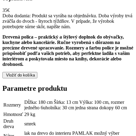
35€
Doba dodania:
Produkt sa vyrába na objednávku. Doba výroby trvá
zväčša do dvoch - štyroch týždňov. V prípade, že výrobok
potrebujete súrne skôr, napíšte nám.
Drevená polica – praktický a štýlový doplnok do obývačky,
kuchyne alebo kancelárie. Ručne vyrobená s dôrazom na
precízne drevené spracovanie. Rozmery a farbu police je možné
prispôsobiť podľa vašich potrieb, aby perfektne ladila s vaším
interiérom a poskytovala miesto na knihy, dekorácie alebo
drobnosti.
Vložiť do košíka
Parametre produktu
Dĺžka: 180 cm Šírka: 13 cm Výška: 100 cm, rozmer
Rozmery
jedného 6uholníka: 30 cm jedna strana dokopy 60 cm
Hmotnosť
29 kg
Druh
smrek
dreva
lak na drevo do interieru PAMLAK možný výber
Náter