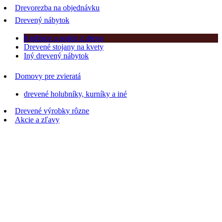
Drevorezba na objednávku
Drevený nábytok
Knižnice a police z dreva
Drevené stojany na kvety
Iný drevený nábytok
Domovy pre zvieratá
drevené holubníky, kurníky a iné
Drevené výrobky rôzne
Akcie a zľavy