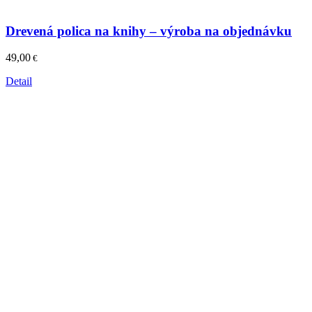
Drevená polica na knihy – výroba na objednávku
49,00
€
Detail