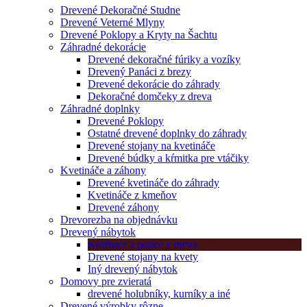
Drevené Dekoračné Studne
Drevené Veterné Mlyny
Drevené Poklopy a Kryty na Šachtu
Záhradné dekorácie
Drevené dekoračné fúriky a vozíky
Drevený Panáci z brezy
Drevené dekorácie do záhrady
Dekoračné domčeky z dreva
Záhradné doplnky
Drevené Poklopy
Ostatné drevené doplnky do záhrady
Drevené stojany na kvetináče
Drevené búdky a kŕmitka pre vtáčiky
Kvetináče a záhony
Drevené kvetináče do záhrady
Kvetináče z kmeňov
Drevené záhony
Drevorezba na objednávku
Drevený nábytok
Knižnice a police z dreva
Drevené stojany na kvety
Iný drevený nábytok
Domovy pre zvieratá
drevené holubníky, kurníky a iné
Drevené výrobky rôzne