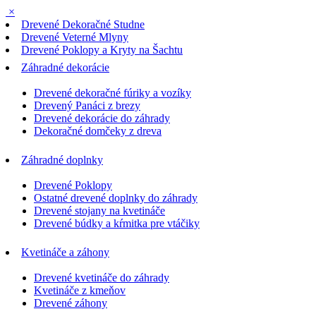
×
Drevené Dekoračné Studne
Drevené Veterné Mlyny
Drevené Poklopy a Kryty na Šachtu
Záhradné dekorácie
Drevené dekoračné fúriky a vozíky
Drevený Panáci z brezy
Drevené dekorácie do záhrady
Dekoračné domčeky z dreva
Záhradné doplnky
Drevené Poklopy
Ostatné drevené doplnky do záhrady
Drevené stojany na kvetináče
Drevené búdky a kŕmitka pre vtáčiky
Kvetináče a záhony
Drevené kvetináče do záhrady
Kvetináče z kmeňov
Drevené záhony