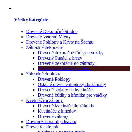
Všetky kategórie
Drevené Dekoračné Studne
Drevené Veterné Mlyny
Drevené Poklopy a Kryty na Šachtu
Záhradné dekorácie
Drevené dekoračné fúriky a vozíky
Drevený Panáci z brezy
Drevené dekorácie do záhrady
Dekoračné domčeky z dreva
Záhradné doplnky
Drevené Poklopy
Ostatné drevené doplnky do záhrady
Drevené stojany na kvetináče
Drevené búdky a kŕmitka pre vtáčiky
Kvetináče a záhony
Drevené kvetináče do záhrady
Kvetináče z kmeňov
Drevené záhony
Drevorezba na objednávku
Drevený nábytok