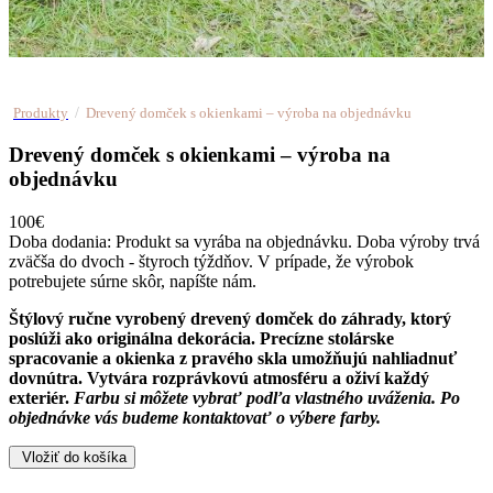
/
Produkty
Drevený domček s okienkami – výroba na objednávku
Drevený domček s okienkami – výroba na
objednávku
100€
Doba dodania:
Produkt sa vyrába na objednávku. Doba výroby trvá
zväčša do dvoch - štyroch týždňov. V prípade, že výrobok
potrebujete súrne skôr, napíšte nám.
Štýlový ručne vyrobený drevený domček do záhrady, ktorý
poslúži ako originálna dekorácia. Precízne stolárske
spracovanie a okienka z pravého skla umožňujú nahliadnuť
dovnútra. Vytvára rozprávkovú atmosféru a oživí každý
exteriér.
Farbu si môžete vybrať podľa vlastného uváženia.
Po
objednávke vás budeme kontaktovať o výbere farby.
Vložiť do košíka