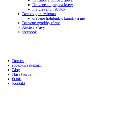
Knižnice a police z dreva
Drevené stojany na kvety
Iný drevený nábytok
Domovy pre zvieratá
drevené holubníky, kurníky a iné
Drevené výrobky rôzne
Akcie a zľavy
facebook
Domov
spokojní zákazníci
Blog
Naša tvorba
O nás
Kontakt