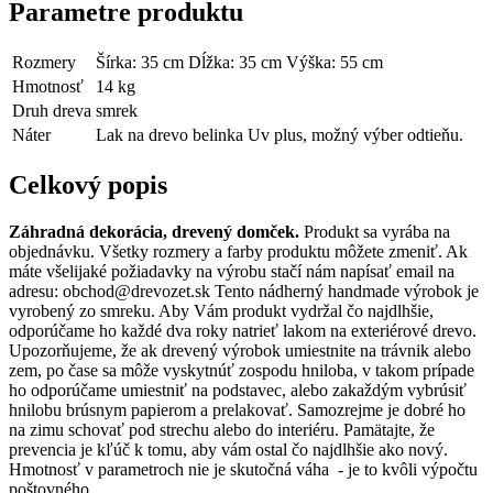
Parametre produktu
Rozmery
Šírka: 35 cm Dĺžka: 35 cm Výška: 55 cm
Hmotnosť
14 kg
Druh dreva
smrek
Náter
Lak na drevo belinka Uv plus, možný výber odtieňu.
Celkový popis
Záhradná dekorácia, drevený domček.
Produkt sa vyrába na
objednávku. Všetky rozmery a farby produktu môžete zmeniť. Ak
máte všelijaké požiadavky na výrobu stačí nám napísať email na
adresu: obchod@drevozet.sk Tento nádherný handmade výrobok je
vyrobený zo smreku. Aby Vám produkt vydržal čo najdlhšie,
odporúčame ho každé dva roky natrieť lakom na exteriérové drevo.
Upozorňujeme, že ak drevený výrobok umiestnite na trávnik alebo
zem, po čase sa môže vyskytnúť zospodu hniloba, v takom prípade
ho odporúčame umiestniť na podstavec, alebo zakaždým vybrúsiť
hnilobu brúsnym papierom a prelakovať. Samozrejme je dobré ho
na zimu schovať pod strechu alebo do interiéru. Pamätajte, že
prevencia je kľúč k tomu, aby vám ostal čo najdlhšie ako nový.
Hmotnosť v parametroch nie je skutočná váha - je to kvôli výpočtu
poštovného.