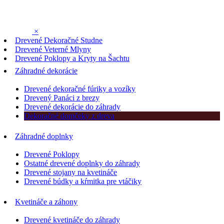
×
Drevené Dekoračné Studne
Drevené Veterné Mlyny
Drevené Poklopy a Kryty na Šachtu
Záhradné dekorácie
Drevené dekoračné fúriky a vozíky
Drevený Panáci z brezy
Drevené dekorácie do záhrady
Dekoračné domčeky z dreva
Záhradné doplnky
Drevené Poklopy
Ostatné drevené doplnky do záhrady
Drevené stojany na kvetináče
Drevené búdky a kŕmitka pre vtáčiky
Kvetináče a záhony
Drevené kvetináče do záhrady