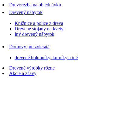
Drevorezba na objednávku
Drevený nábytok
Knižnice a police z dreva
Drevené stojany na kvety
Iný drevený nábytok
Domovy pre zvieratá
drevené holubníky, kurníky a iné
Drevené výrobky rôzne
Akcie a zľavy