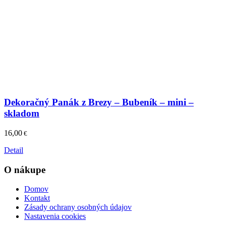
Dekoračný Panák z Brezy – Bubeník – mini –
skladom
16,00
€
Detail
O nákupe
Domov
Kontakt
Zásady ochrany osobných údajov
Nastavenia cookies