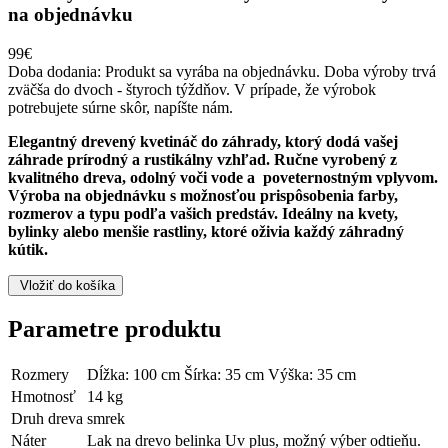
na objednávku
99€
Doba dodania:
Produkt sa vyrába na objednávku. Doba výroby trvá
zväčša do dvoch - štyroch týždňov. V prípade, že výrobok
potrebujete súrne skôr, napíšte nám.
Elegantný drevený kvetináč do záhrady, ktorý dodá vašej
záhrade prírodný a rustikálny vzhľad. Ručne vyrobený z
kvalitného dreva, odolný voči vode a poveternostným vplyvom.
Výroba na objednávku s možnosťou prispôsobenia farby,
rozmerov a typu podľa vašich predstáv. Ideálny na kvety,
bylinky alebo menšie rastliny, ktoré oživia každý záhradný
kútik.
Vložiť do košíka
Parametre produktu
Rozmery
Dĺžka: 100 cm Šírka: 35 cm Výška: 35 cm
Hmotnosť
14 kg
Druh dreva
smrek
Náter
Lak na drevo belinka Uv plus, možný výber odtieňu.