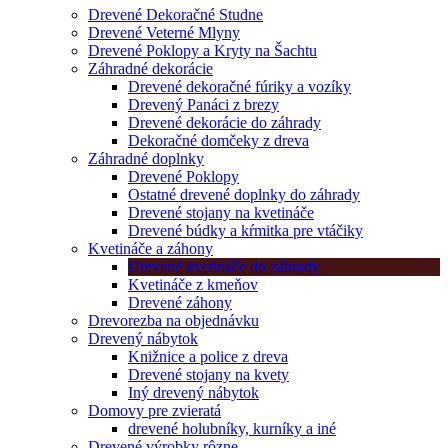
Drevené Dekoračné Studne
Drevené Veterné Mlyny
Drevené Poklopy a Kryty na Šachtu
Záhradné dekorácie
Drevené dekoračné fúriky a vozíky
Drevený Panáci z brezy
Drevené dekorácie do záhrady
Dekoračné domčeky z dreva
Záhradné doplnky
Drevené Poklopy
Ostatné drevené doplnky do záhrady
Drevené stojany na kvetináče
Drevené búdky a kŕmitka pre vtáčiky
Kvetináče a záhony
Drevené kvetináče do záhrady
Kvetináče z kmeňov
Drevené záhony
Drevorezba na objednávku
Drevený nábytok
Knižnice a police z dreva
Drevené stojany na kvety
Iný drevený nábytok
Domovy pre zvieratá
drevené holubníky, kurníky a iné
Drevené výrobky rôzne