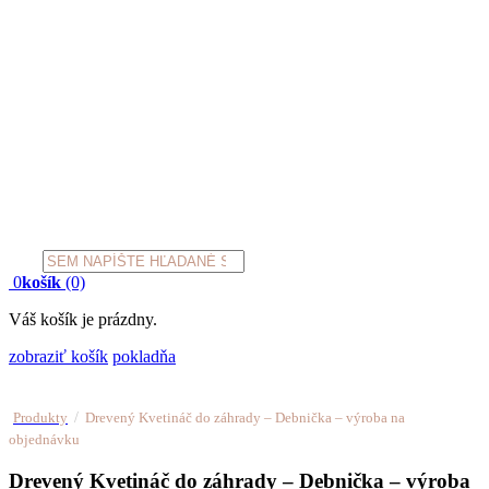
Products
search
0
košík
(0)
Váš košík je prázdny.
zobraziť košík
pokladňa
/
Produkty
Drevený Kvetináč do záhrady – Debnička – výroba na
objednávku
Drevený Kvetináč do záhrady – Debnička – výroba