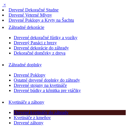
×
Drevené Dekoračné Studne
Drevené Veterné Mlyny
Drevené Poklopy a Kryty na Šachtu
Záhradné dekorácie
Drevené dekoračné fúriky a vozíky
Drevený Panáci z brezy
Drevené dekorácie do záhrady
Dekoračné domčeky z dreva
Záhradné doplnky
Drevené Poklopy
Ostatné drevené doplnky do záhrady
Drevené stojany na kvetináče
Drevené búdky a kŕmitka pre vtáčiky
Kvetináče a záhony
Drevené kvetináče do záhrady
Kvetináče z kmeňov
Drevené záhony