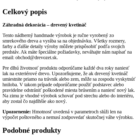
Celkový popis
Záhradná dekorácia – drevený kvetináč
Tento nádherný handmade výrobok je ručne vyrobený zo
smrekového dreva a vyrába sa na objednávku. Všetky rozmery,
farby a ďalšie detaily výroby môžete prispôsobiť podľa svojich
predstáv. Ak máte špeciálne požiadavky, neváhajte nám napísať na
email:
obchod@drevozet.sk
.
Pre dlhú životnosť produktu odporúčame každé dva roky naniesť
lak na exteriérové drevo. Upozorňujeme, že ak drevený kvetináč
umiestnite priamo na trávnik alebo zem, môže sa zospodu vyskytnúť
hniloba. V takom prípade odporúčame použiť podstavec alebo
pravidelne odstrániť poškodené miesta brúsením a naniesť nový lak.
Na zimu je vhodné výrobok schovať pod strechu alebo do interiéru,
aby zostal čo najdlhšie ako nový.
Upozornenie:
Hmotnosť uvedená v parametroch slúži len na
výpočet poštovného a nemusí zodpovedať skutočnej váhe výrobku.
Podobné produkty