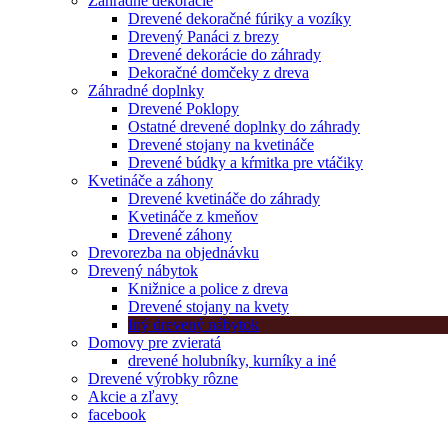
Záhradné dekorácie
Drevené dekoračné fúriky a vozíky
Drevený Panáci z brezy
Drevené dekorácie do záhrady
Dekoračné domčeky z dreva
Záhradné doplnky
Drevené Poklopy
Ostatné drevené doplnky do záhrady
Drevené stojany na kvetináče
Drevené búdky a kŕmitka pre vtáčiky
Kvetináče a záhony
Drevené kvetináče do záhrady
Kvetináče z kmeňov
Drevené záhony
Drevorezba na objednávku
Drevený nábytok
Knižnice a police z dreva
Drevené stojany na kvety
Iný drevený nábytok
Domovy pre zvieratá
drevené holubníky, kurníky a iné
Drevené výrobky rôzne
Akcie a zľavy
facebook