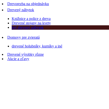
Drevorezba na objednávku
Drevený nábytok
Knižnice a police z dreva
Drevené stojany na kvety
Iný drevený nábytok
Domovy pre zvieratá
drevené holubníky, kurníky a iné
Drevené výrobky rôzne
Akcie a zľavy