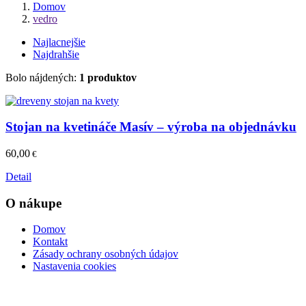
Domov
vedro
Najlacnejšie
Najdrahšie
Bolo nájdených:
1 produktov
Stojan na kvetináče Masív – výroba na objednávku
60,00
€
Detail
O nákupe
Domov
Kontakt
Zásady ochrany osobných údajov
Nastavenia cookies