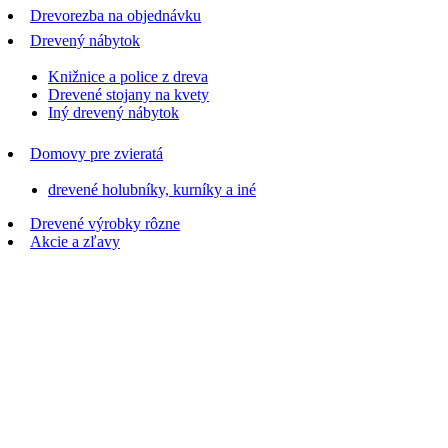
Drevorezba na objednávku
Drevený nábytok
Knižnice a police z dreva
Drevené stojany na kvety
Iný drevený nábytok
Domovy pre zvieratá
drevené holubníky, kurníky a iné
Drevené výrobky rôzne
Akcie a zľavy