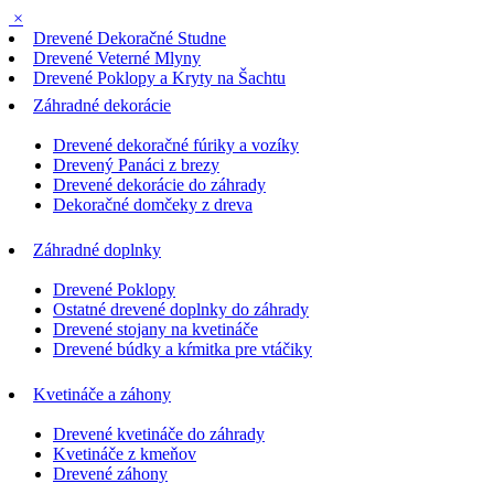
×
Drevené Dekoračné Studne
Drevené Veterné Mlyny
Drevené Poklopy a Kryty na Šachtu
Záhradné dekorácie
Drevené dekoračné fúriky a vozíky
Drevený Panáci z brezy
Drevené dekorácie do záhrady
Dekoračné domčeky z dreva
Záhradné doplnky
Drevené Poklopy
Ostatné drevené doplnky do záhrady
Drevené stojany na kvetináče
Drevené búdky a kŕmitka pre vtáčiky
Kvetináče a záhony
Drevené kvetináče do záhrady
Kvetináče z kmeňov
Drevené záhony