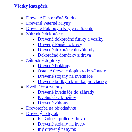
Všetky kategórie
Drevené Dekoračné Studne
Drevené Veterné Mlyny
Drevené Poklopy a Kryty na Šachtu
Záhradné dekorácie
Drevené dekoračné fúriky a vozíky
Drevený Panáci z brezy
Drevené dekorácie do záhrady
Dekoračné domčeky z dreva
Záhradné doplnky
Drevené Poklopy
Ostatné drevené doplnky do záhrady
Drevené stojany na kvetináče
Drevené búdky a kŕmitka pre vtáčiky
Kvetináče a záhony
Drevené kvetináče do záhrady
Kvetináče z kmeňov
Drevené záhony
Drevorezba na objednávku
Drevený nábytok
Knižnice a police z dreva
Drevené stojany na kvety
Iný drevený nábytok