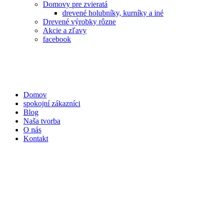
Domovy pre zvieratá
drevené holubníky, kurníky a iné
Drevené výrobky rôzne
Akcie a zľavy
facebook
Domov
spokojní zákazníci
Blog
Naša tvorba
O nás
Kontakt